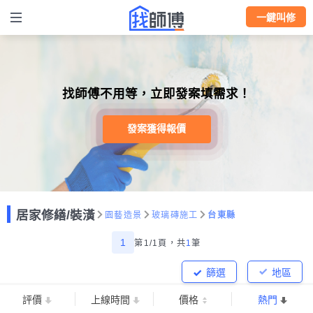
一鍵叫修
找師傅不用等，立即發案填需求！
發案獲得報價
居家修繕/裝潢
園藝造景
玻璃磚施工
台東縣
1
第1/1頁，
共
1
筆
篩選
地區
評價
上線時間
價格
熱門