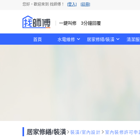
您好，歡迎來到 找師傅！
[登入]
[註冊]
一鍵叫修 3分鐘回覆
首頁
水電維修
居家修繕/裝潢
清潔服
居家修繕/裝潢
裝潢/室內設計
室內裝修許可申