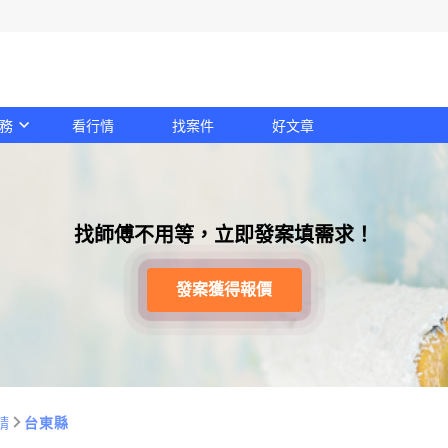
務
看行情
找案件
好文章
找師傅不用等，立即發案填需求！
發案獲得報價
請
台東縣