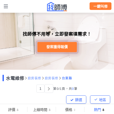
一鍵叫修
找師傅不用等，立即發案填需求！
發案獲得報價
水電維修
廚房裝修
廚房裝修
台東縣
1
第0/1頁，
共
0
筆
篩選
地區
評價
上線時間
價格
熱門