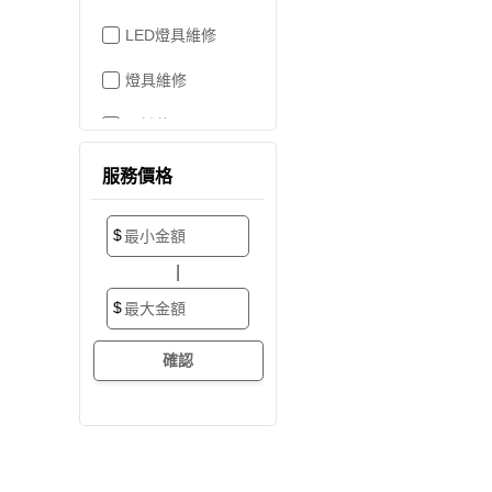
LED燈具維修
燈具維修
吊燈修理
家電維修
服務價格
洗衣機裝修
$
加壓/抽水馬達
|
抽水馬達
$
加壓馬達
開關/插座
電路配線
水管配置