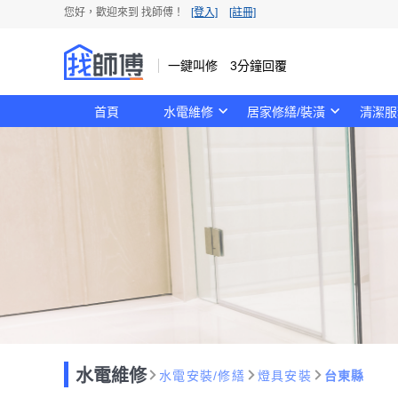
您好，歡迎來到 找師傅！
[登入]
[註冊]
一鍵叫修 3分鐘回覆
首頁
水電維修
居家修繕/裝潢
清潔服
水電維修
水電安裝/修繕
燈具安裝
台東縣