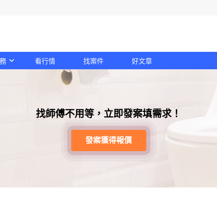
務
看行情
找案件
好文章
找師傅不用等，立即發案填需求！
發案獲得報價