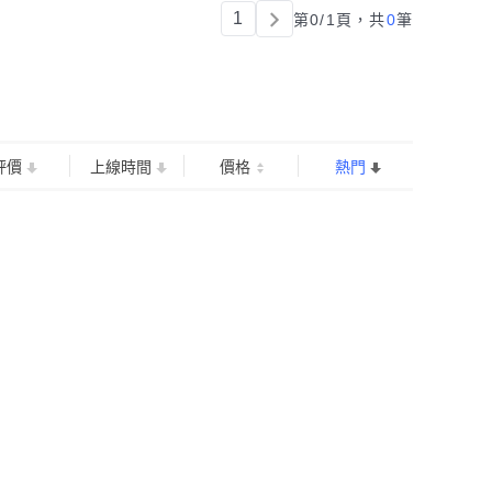
1
第0/1頁，
共
0
筆
評價
上線時間
價格
熱門