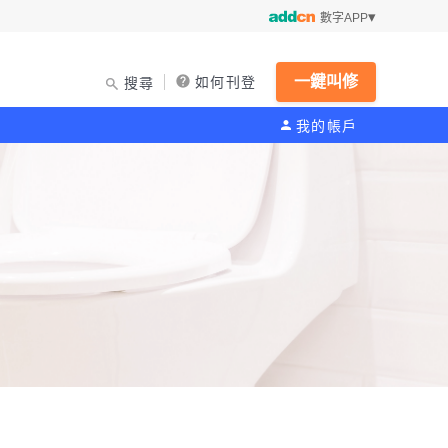
數字APP
一鍵叫修
如何刊登
搜尋
我的帳戶