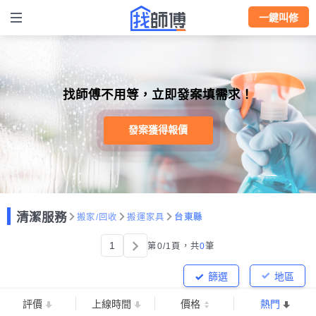
一鍵叫修
找師傅不用等，立即發案填需求！
發案獲得報價
清潔服務
搬家/回收
搬運家具
台東縣
1
第0/1頁，
共
0
筆
篩選
地區
評價
上線時間
價格
熱門