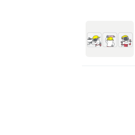
滲透硬化地坪
SPC石塑卡扣式地板
大理石地板裝潢
大理石工程
大理石維修
大理石地板清潔
水泥地板
防水地板
木地板打磨翻新
踢腳板施工
訂製地毯