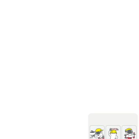
高架地板施工
輕鋼架/天花板
鑽孔/切割
泥作工程
木質裝潢
石材美容
噪音工程
油漆/壁紙
油漆粉刷
批土
房間油漆