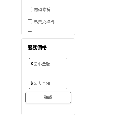
磁磚修補
馬賽克磁磚
地板施工
地板維修
服務價格
地板拋光打蠟
$
地板防滑施工
|
塑膠地板工程
$
實木地板
超耐磨地板
海島型木地板
卡扣式地板