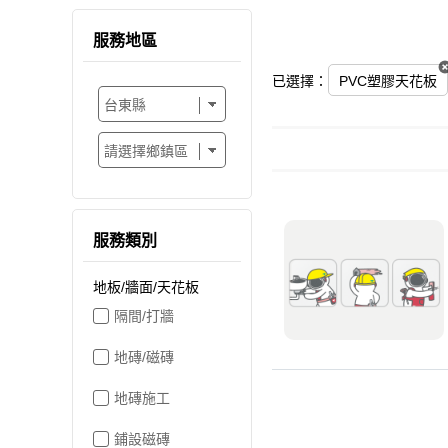
服務地區
已選擇：
PVC塑膠天花板
服務類別
地板/牆面/天花板
隔間/打牆
地磚/磁磚
地磚施工
鋪設磁磚