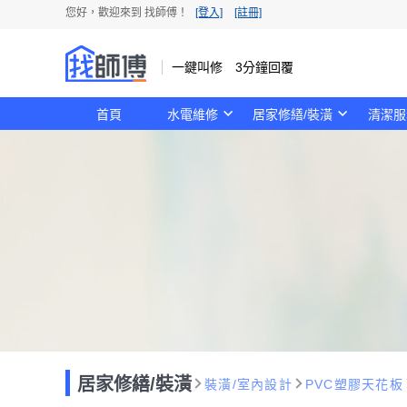
您好，歡迎來到 找師傅！
[登入]
[註冊]
一鍵叫修 3分鐘回覆
首頁
水電維修
居家修繕/裝潢
清潔服
居家修繕/裝潢
裝潢/室內設計
PVC塑膠天花板