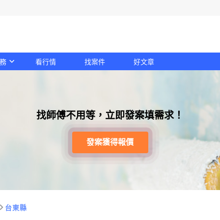
務
看行情
找案件
好文章
找師傅不用等，立即發案填需求！
發案獲得報價
台東縣