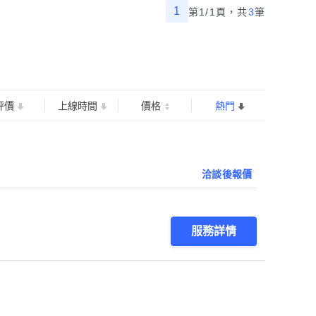
1
第1/1頁，
共
3
筆
評價
上線時間
價格
熱門
洽談後報價
服務詳情