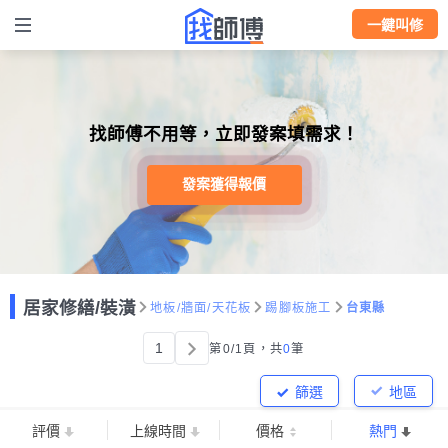
一鍵叫修
找師傅不用等，立即發案填需求！
發案獲得報價
居家修繕/裝潢
地板/牆面/天花板
踢腳板施工
台東縣
1
第0/1頁，
共
0
筆
篩選
地區
評價
上線時間
價格
熱門