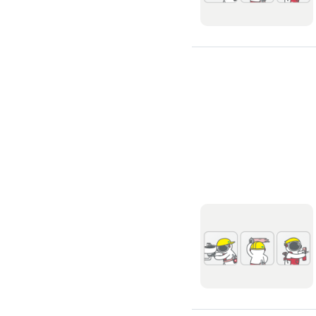
浴室油漆
壁紙施工
天花板壁紙施作
電視牆壁紙施作
文化石壁紙施作
大理石壁紙施作
清水模壁紙施作
門窗裝修
窗戶安裝維修
百葉窗裝修
鋁門窗裝修