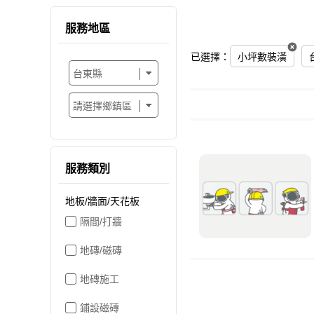
服務地區
已選擇：
小坪數裝潢
服務類別
地板/牆面/天花板
隔間/打牆
地磚/磁磚
地磚施工
鋪設磁磚