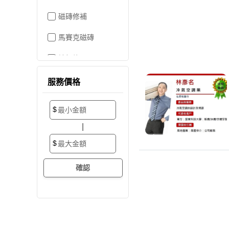
磁磚修補
馬賽克磁磚
地板施工
地板維修
服務價格
地板拋光打蠟
$
地板防滑施工
|
塑膠地板工程
$
實木地板
超耐磨地板
海島型木地板
卡扣式地板