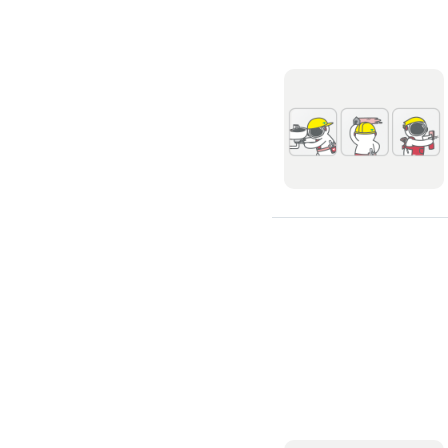
滲透硬化地坪
SPC石塑卡扣式地板
大理石地板裝潢
大理石工程
大理石維修
大理石地板清潔
水泥地板
防水地板
木地板打磨翻新
踢腳板施工
訂製地毯