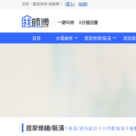
您好，歡迎來到 找師傅！
[登入]
[註冊]
一鍵叫修 3分鐘回覆
首頁
水電維修
居家修繕/裝潢
清潔服
居家修繕/裝潢
裝潢/室內設計
小坪數裝潢
台