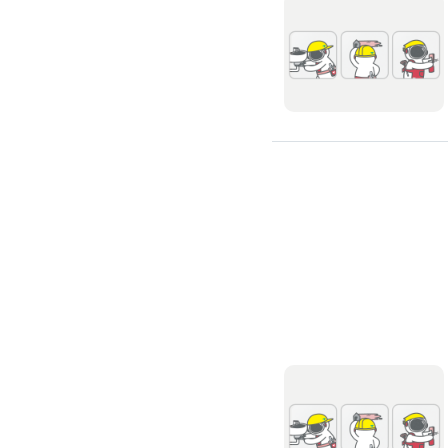
高架地板施工
輕鋼架/天花板
鑽孔/切割
泥作工程
木質裝潢
石材美容
噪音工程
油漆/壁紙
油漆粉刷
批土
房間油漆