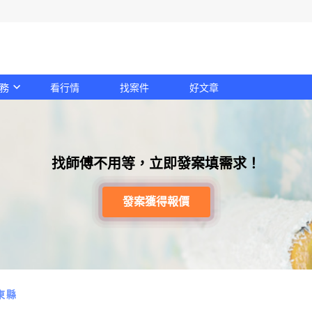
務
看行情
找案件
好文章
找師傅不用等，立即發案填需求！
發案獲得報價
東縣