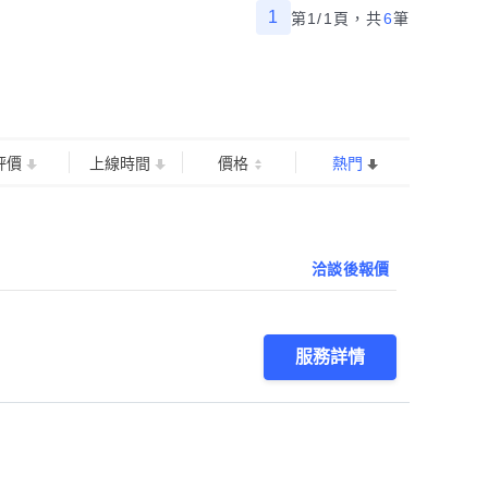
1
第1/1頁，
共
6
筆
評價
上線時間
價格
熱門
洽談後報價
服務詳情