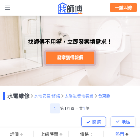
一鍵叫修
找師傅不用等，立即發案填需求！
發案獲得報價
水電維修
水電安裝/修繕
太陽能發電裝置
台東縣
1
第1/1頁，
共
1
筆
篩選
地區
評價
上線時間
價格
熱門