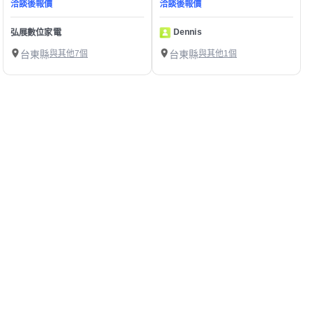
洽談後報價
洽談後報價
Dennis
弘展數位家電
台東縣
與其他7個
台東縣
與其他1個