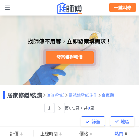
一鍵叫修
找師傅不用等，立即發案填需求！
發案獲得報價
居家修繕/裝潢
油漆/壁紙
電視牆壁紙施作
台東縣
1
第0/1頁，
共
0
筆
篩選
地區
評價
上線時間
價格
熱門