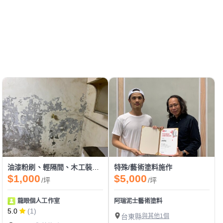
油漆粉刷、輕隔間、木工裝潢、老屋翻新
特殊/藝術塗料施作
$1,000
$5,000
/坪
/坪
龍眼個人工作室
阿瑞泥士藝術塗料
5.0
(1)
台東縣
與其他1個