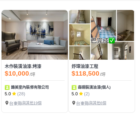
木作裝潢油漆.烤漆
妤璋油漆工程
$10,000
$118,500
/坪
/坪
鋒美室內裝修有限公司
森硯裝潢油漆(個人)
5.0
(28)
5.0
(2)
台東縣
與其他19個
台東縣
與其他6個