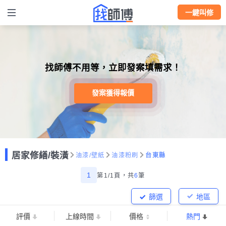
一鍵叫修
找師傅不用等，立即發案填需求！
發案獲得報價
居家修繕/裝潢
油漆/壁紙
油漆粉刷
台東縣
1
第1/1頁，
共
6
筆
篩選
地區
評價
上線時間
價格
熱門