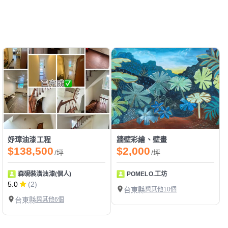
妤璋油漆工程
牆壁彩繪、壁畫
$138,500
$2,000
/坪
/坪
森硯裝潢油漆(個人)
POMELO.工坊
5.0
(2)
台東縣
與其他10個
台東縣
與其他6個