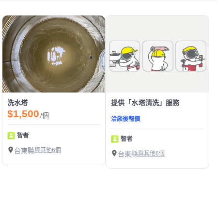
洗水塔
提供「水塔清洗」服務
$1,500
/個
洽談後報價
智者
智者
台東縣
與其他6個
台東縣
與其他6個