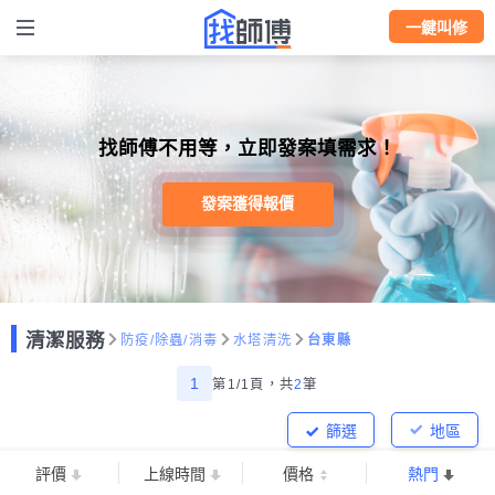
一鍵叫修
找師傅不用等，立即發案填需求！
發案獲得報價
清潔服務
防疫/除蟲/消毒
水塔清洗
台東縣
1
第1/1頁，
共
2
筆
篩選
地區
評價
上線時間
價格
熱門