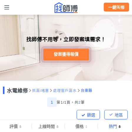
一鍵叫修
找師傅不用等，立即發案填需求！
發案獲得報價
水電維修
抓漏/堵塞
處理窗戶漏水
台東縣
1
第1/1頁，
共
2
筆
篩選
地區
評價
上線時間
價格
熱門