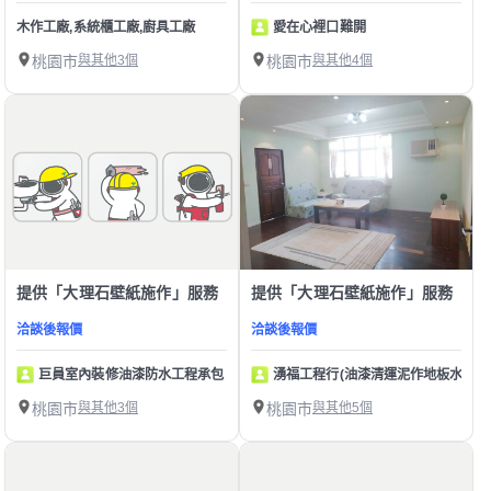
木作工廠,系統櫃工廠,廚具工廠
愛在心裡口難開
桃園市
與其他3個
桃園市
與其他4個
提供「大理石壁紙施作」服務
提供「大理石壁紙施作」服務
洽談後報價
洽談後報價
巨員室內裝修油漆防水工程承包
湧福工程行(油漆清運泥作地板水電壁
桃園市
與其他3個
桃園市
與其他5個