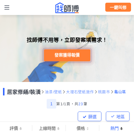
一鍵叫修
找師傅不用等，立即發案填需求！
發案獲得報價
居家修繕/裝潢
油漆/壁紙
大理石壁紙施作
桃園市
龜山區
1
第1/1頁，
共
23
筆
篩選
地區
評價
上線時間
價格
熱門