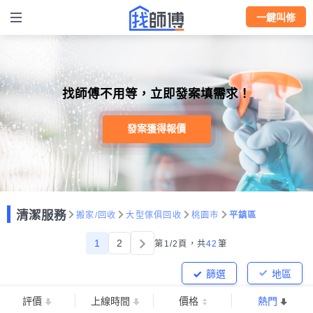
一鍵叫修
找師傅不用等，立即發案填需求！
發案獲得報價
清潔服務
搬家/回收
大型傢俱回收
桃園市
平鎮區
1
2
第1/2頁，
共
42
筆
篩選
地區
評價
上線時間
價格
熱門