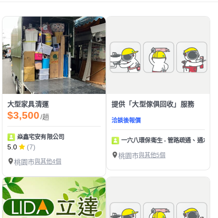
大型家具清運
提供「大型傢俱回收」服務
$3,500
/趟
洽談後報價
焱鑫宅安有限公司
一六八環保衛生 - 管路疏通、通水
5.0
(7)
桃園市
與其他5個
桃園市
與其他4個