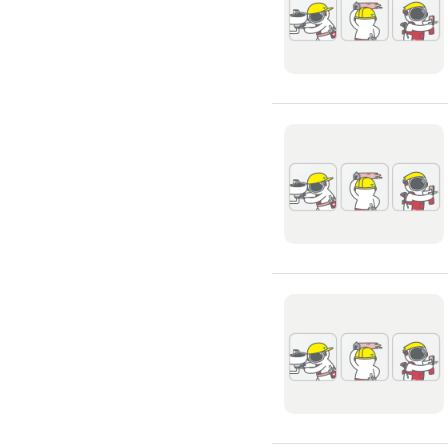
浴室油漆
壁紙施工
天花板壁紙施作
電視牆壁紙施作
文化石壁紙施作
大理石壁紙施作
清水模壁紙施作
門窗裝修
窗戶安裝維修
百葉窗裝修
鋁門窗裝修