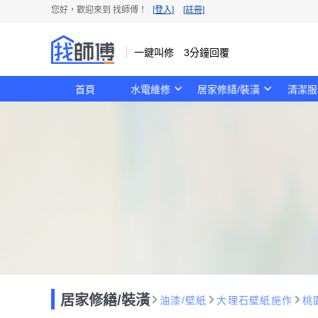
您好，歡迎來到 找師傅！
[登入]
[註冊]
一鍵叫修 3分鐘回覆
首頁
水電維修
居家修繕/裝潢
清潔服
居家修繕/裝潢
油漆/壁紙
大理石壁紙施作
桃