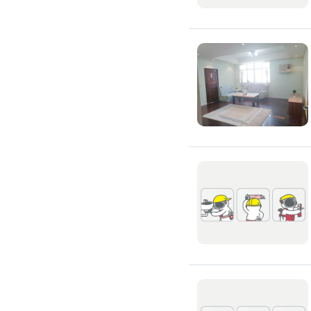
高架地板施工
輕鋼架/天花板
鑽孔/切割
泥作工程
木質裝潢
石材美容
噪音工程
油漆/壁紙
油漆粉刷
批土
房間油漆