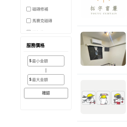
磁磚修補
馬賽克磁磚
地板施工
地板維修
服務價格
地板拋光打蠟
$
地板防滑施工
|
塑膠地板工程
$
實木地板
超耐磨地板
海島型木地板
卡扣式地板