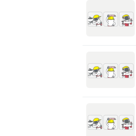
滲透硬化地坪
SPC石塑卡扣式地板
大理石地板裝潢
大理石工程
大理石維修
大理石地板清潔
水泥地板
防水地板
木地板打磨翻新
踢腳板施工
訂製地毯