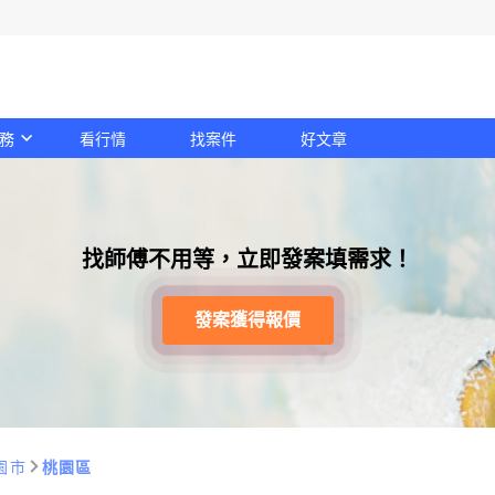
務
看行情
找案件
好文章
找師傅不用等，立即發案填需求！
發案獲得報價
園市
桃園區