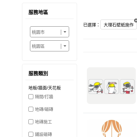
服務地區
已選擇：
大理石壁紙施作
服務類別
地板/牆面/天花板
隔間/打牆
地磚/磁磚
地磚施工
鋪設磁磚