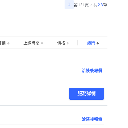
1
第1/1頁，
共
23
筆
評價
上線時間
價格
熱門
洽談後報價
服務詳情
洽談後報價