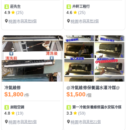
莊先生
卉軒工程行
4.9
(25)
4.6
(25)
桃園市
與其他9個
桃園市
與其他3個
冷氣維修
@冷氣維修保養漏水灌冷媒@
$1,800
$1,500
/件
/個
昶程空調
第一冷氣保養維修漏水安裝冷媒
4.8
(19)
3.3
(59)
桃園市
與其他5個
桃園市
與其他21個