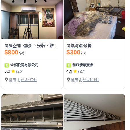
冷凍空調《設計、安裝、維修、保養》
冷氣清潔保養
$800
$300
/趟
/次
禾松股份有限公司
和亞清潔實業
5.0
(26)
4.9
(27)
桃園市
與其他7個
桃園市
與其他4個