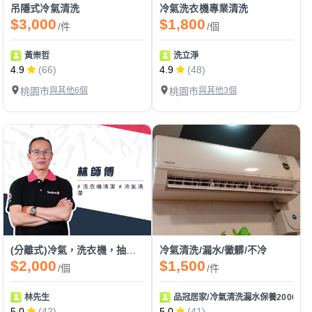
吊隱式冷氣清洗
冷氣洗衣機專業清洗
$3,000
$1,800
/件
/個
黃崇哲
洗立淨
4.9
(66)
4.9
(48)
桃園市
與其他6個
桃園市
與其他3個
(分離式)冷氣，洗衣機，抽油煙機，清潔
冷氣清洗/漏水/黴髒/不冷
$2,000
$1,500
/個
/件
林先生
品冠居家/冷氣清洗漏水保養2000起
5.0
(42)
5.0
(41)