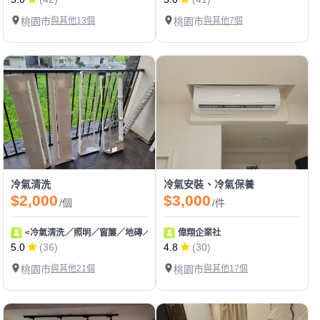
桃園市
與其他13個
桃園市
與其他7個
冷氣清洗
冷氣安裝、冷氣保養
$2,000
$3,000
/個
/件
<冷氣清洗／照明／窗簾／地磚／壁紙>
偉翔企業社
5.0
(36)
4.8
(30)
桃園市
與其他21個
桃園市
與其他17個