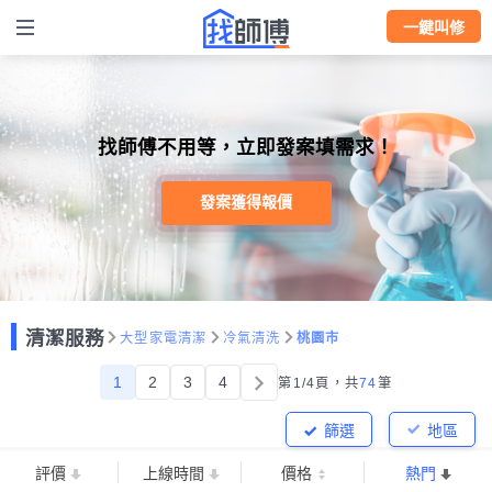
一鍵叫修
找師傅不用等，立即發案填需求！
發案獲得報價
清潔服務
大型家電清潔
冷氣清洗
桃園市
1
2
3
4
第1/4頁，
共
74
筆
篩選
地區
評價
上線時間
價格
熱門