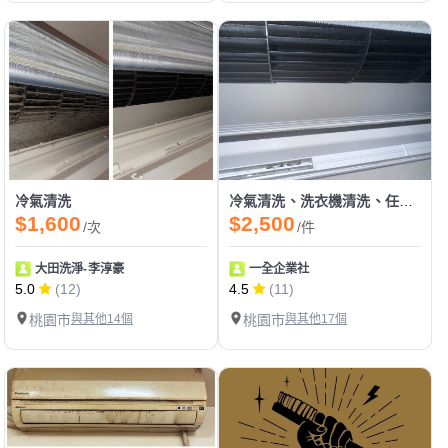
冷氣清洗
冷氣清洗、洗衣機清洗、任何有關清潔服務
$1,600
$2,500
/次
/件
大田洗淨-李淳豪
一全企業社
5.0
(12)
4.5
(11)
桃園市
與其他14個
桃園市
與其他17個