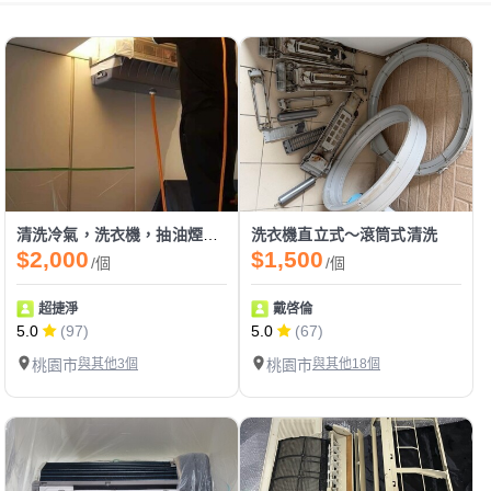
清洗冷氣，洗衣機，抽油煙機，清除塵蟎
洗衣機直立式～滾筒式清洗
$2,000
$1,500
/個
/個
超捷淨
戴啓倫
5.0
(97)
5.0
(67)
桃園市
與其他3個
桃園市
與其他18個