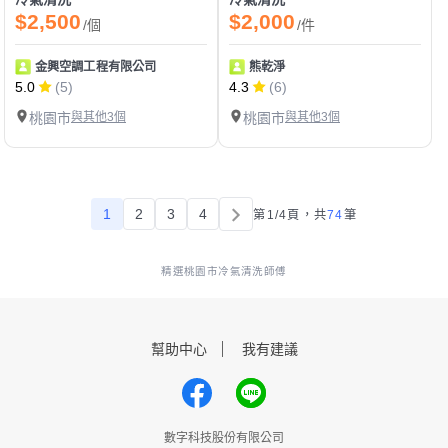
$2,500
$2,000
/個
/件
金興空調工程有限公司
熊乾淨
5.0
(5)
4.3
(6)
桃園市
與其他3個
桃園市
與其他3個
1
2
3
4
第1/4頁，
共
74
筆
精選桃園市冷氣清洗師傅
幫助中心
我有建議
數字科技股份有限公司