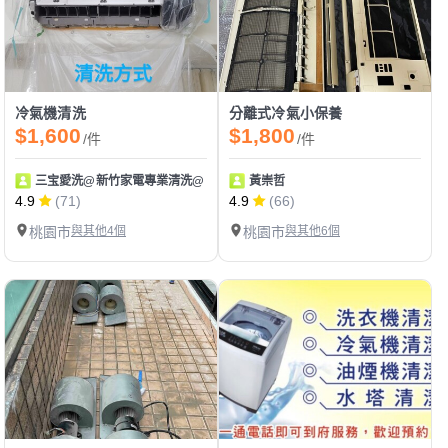
冷氣機清洗
分離式冷氣小保養
$1,600
$1,800
/件
/件
三宝愛洗@新竹家電專業清洗@
黃崇哲
4.9
(71)
4.9
(66)
桃園市
與其他4個
桃園市
與其他6個