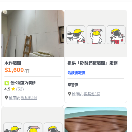
木作隔間
提供「矽酸鈣板隔間」服務
$1,600
/件
洽談後報價
包公誠室內裝修
陳智偉
4.9
(52)
桃園市
與其他3個
桃園市
與其他4個