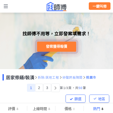
一鍵叫修
找師傅不用等，立即發案填需求！
發案獲得報價
居家修繕/裝潢
拆除/其他工程
矽酸鈣板隔間
桃園市
1
2
3
第1/3頁，
共
50
筆
篩選
地區
評價
上線時間
價格
熱門