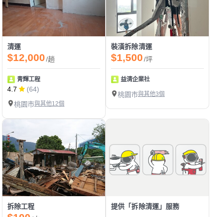
清運
裝潢拆除清運
$12,000
$1,500
/趟
/坪
青輝工程
益清企業社
4.7
(64)
桃園市
與其他3個
桃園市
與其他12個
拆除工程
提供「拆除清運」服務