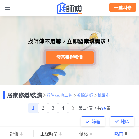
一鍵叫修
找師傅不用等，立即發案填需求！
發案獲得報價
居家修繕/裝潢
拆除/其他工程
拆除清運
桃園市
1
2
3
4
第1/4頁，
共
96
筆
篩選
地區
評價
上線時間
價格
熱門