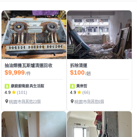
抽油煙機瓦斯爐清運回收
拆除清運
$9,999
$100
/件
/趟
康廚廚衛廚具生活館
黃崇哲
4.9
(101)
4.9
(66)
桃園市
與其他23個
桃園市
與其他6個