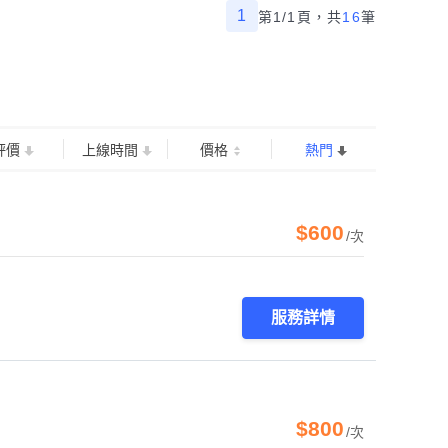
1
第1/1頁，
共
16
筆
評價
上線時間
價格
熱門
$600
/次
服務詳情
$800
/次