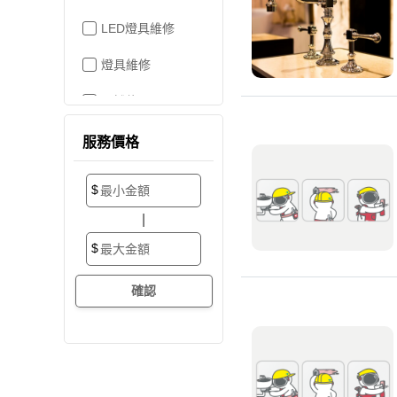
LED燈具維修
燈具維修
吊燈修理
家電維修
服務價格
洗衣機裝修
$
加壓/抽水馬達
|
抽水馬達
$
加壓馬達
開關/插座
電路配線
水管配置