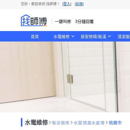
您好，歡迎來到 找師傅！
[登入]
[註冊]
一鍵叫修 3分鐘回覆
首頁
水電維修
居家修繕/裝潢
清潔服
水電維修
衛浴裝修
水龍頭漏水處理
桃園市