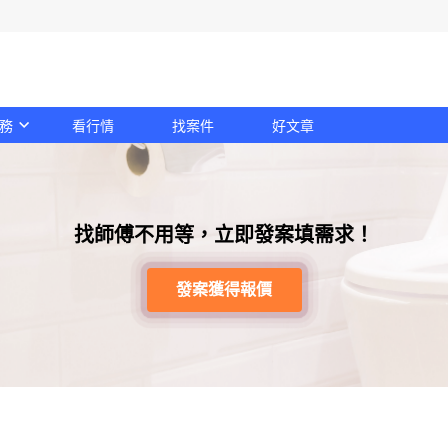
務
看行情
找案件
好文章
找師傅不用等，立即發案填需求！
發案獲得報價