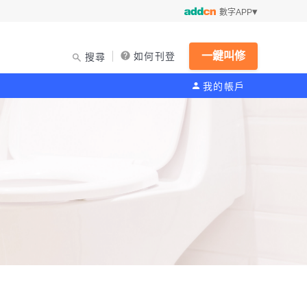
數字APP
一鍵叫修
如何刊登
搜尋
我的帳戶