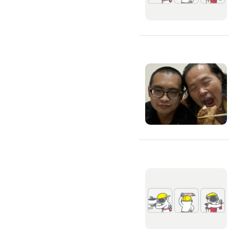
通水管
水管漏水處理
水管維修
太陽能發電裝置
水電行
補水管
衛浴裝修
馬桶裝修
通馬桶
修理馬桶堵塞
修理馬桶漏水