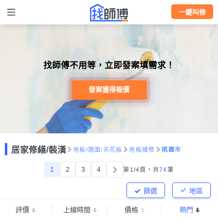
一鍵叫修
找師傅不用等，立即發案填需求！
發案獲得報價
居家修繕/裝潢
地板/牆面/天花板
地板維修
桃園市
1
2
3
4
第1/4頁，
共
74
筆
篩選
地區
評價
上線時間
價格
熱門