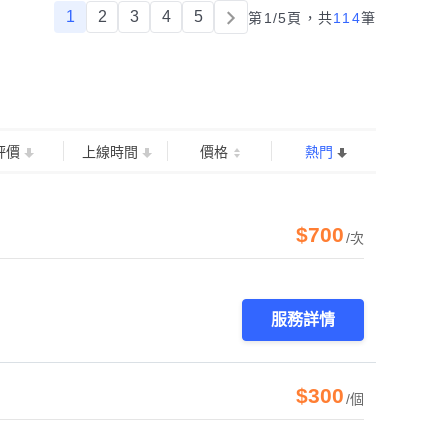
1
2
3
4
5
第1/5頁，
共
114
筆
評價
上線時間
價格
熱門
$700
/次
服務詳情
$300
/個