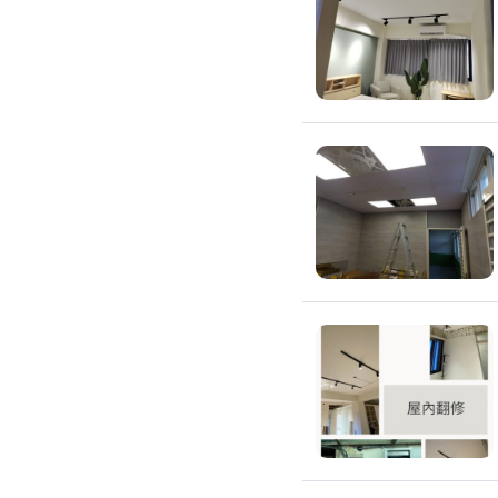
通水管
水管漏水處理
水管維修
太陽能發電裝置
水電行
補水管
衛浴裝修
馬桶裝修
通馬桶
修理馬桶堵塞
修理馬桶漏水