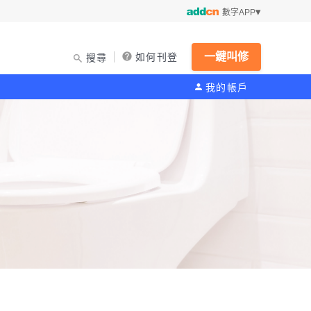
數字APP
一鍵叫修
如何刊登
搜尋
我的帳戶