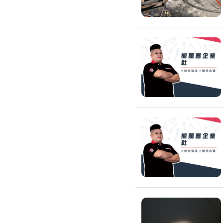
廚房裝修
洗碗機裝修
烘碗機裝修
瓦斯爐安裝
抽油煙機裝修
排油煙管安裝
瓦斯管線更換
淨水器/飲水機
飲水機裝修
飲水機保養
濾水器/淨水器安裝