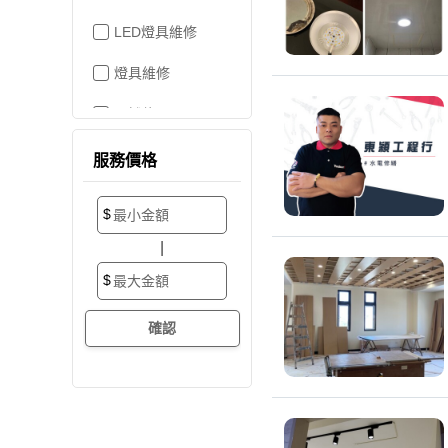
LED燈具維修
燈具維修
吊燈修理
家電維修
服務價格
洗衣機裝修
$
加壓/抽水馬達
|
抽水馬達
$
加壓馬達
開關/插座
電路配線
水管配置