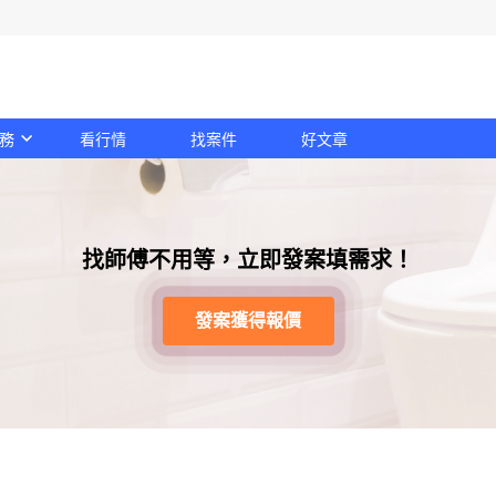
務
看行情
找案件
好文章
找師傅不用等，立即發案填需求！
發案獲得報價