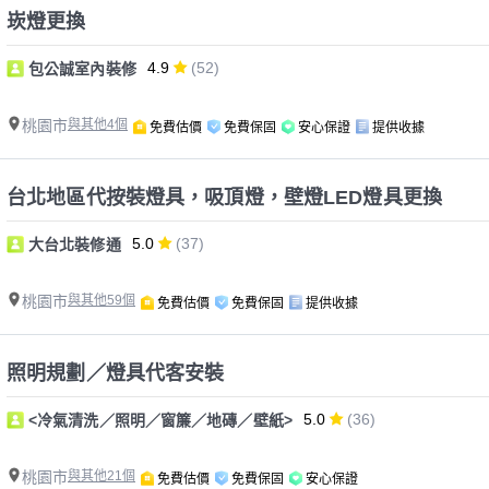
崁燈更換
4.9
(52)
包公誠室內裝修
桃園市
與其他4個
免費估價
免費保固
安心保證
提供收據
台北地區代按裝燈具，吸頂燈，壁燈LED燈具更換
5.0
(37)
大台北裝修通
桃園市
與其他59個
免費估價
免費保固
提供收據
照明規劃／燈具代客安裝
5.0
(36)
<冷氣清洗／照明／窗簾／地磚／壁紙>
桃園市
與其他21個
免費估價
免費保固
安心保證