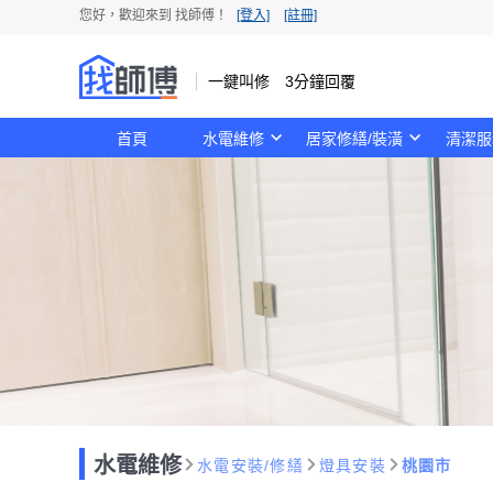
您好，歡迎來到 找師傅！
[登入]
[註冊]
一鍵叫修 3分鐘回覆
首頁
水電維修
居家修繕/裝潢
清潔服
水電維修
水電安裝/修繕
燈具安裝
桃園市