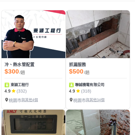
冷、熱水管配置
抓漏服務
$300
$500
/趟
/趟
東穎工程行
聯誠機電有限公司
4.9
(332)
4.9
(318)
桃園市
與其他4個
桃園市
與其他34個