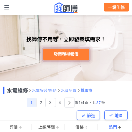
一鍵叫修
找師傅不用等，立即發案填需求！
發案獲得報價
水電維修
水電安裝/修繕
水管配置
桃園市
1
2
3
4
第1/4頁，
共
87
筆
篩選
地區
評價
上線時間
價格
熱門