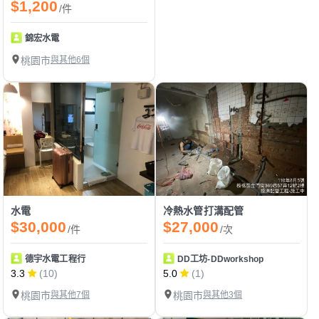
$1,200
/件
錦宏水電
桃園市
與其他6個
水電
冷熱水管打溝配管
$30,000
$27,000
/件
/次
德宇水電工程行
DD工坊-DDworkshop
3.3
(10)
5.0
(1)
桃園市
與其他7個
桃園市
與其他3個