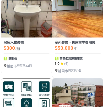
居家水電裝修
室內裝修、售屋前零費用裝修包裝、衛浴整修、防水抓漏、智慧宅建置、房屋檢驗
$300
$50,000
/趟
/件
陳凱倫
事事如意建築事業
3.0
(6)
桃園市
與其他13個
桃園市
與其他4個