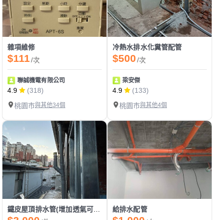
雜項維修
冷熱水排水化糞管配管
$111
$500
/次
/次
聯誠機電有限公司
梁安傑
4.9
(318)
4.9
(133)
桃園市
與其他34個
桃園市
與其他4個
鐵皮屋頂排水管(增加透氣可防止排水阻塞)
給排水配管