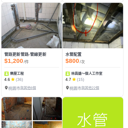
管路更新管路-管線更新
水管配置
$1,200
$800
/件
/次
樂屋工程
林昌遠～個人工作室
4.6
(36)
4.7
(15)
桃園市
與其他6個
桃園市
與其他22個