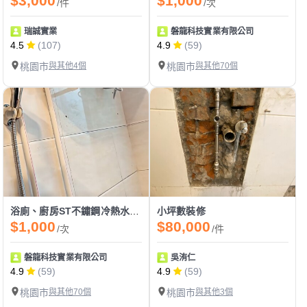
$3,000
$1,000
/件
/次
瑞誠實業
磐龍科技實業有限公司
4.5
(107)
4.9
(59)
桃園市
與其他4個
桃園市
與其他70個
浴廁、廚房ST不鏽鋼冷熱水管壓接配管
小坪數裝修
$1,000
$80,000
/次
/件
磐龍科技實業有限公司
吳洧仁
4.9
(59)
4.9
(59)
桃園市
與其他70個
桃園市
與其他3個