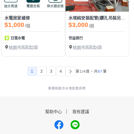
水電居家維修
水塔純安裝配管(鑽孔吊裝另計)
$1,000
$3,000
/個
/趟
日落水電
世益商行
桃園市
與其他5個
桃園市
與其他4個
1
2
3
4
第1/4頁，
共
87
筆
精選桃園市水管配置師傅
幫助中心
我有建議