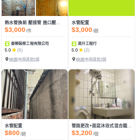
熱水管換新 壓接管 進口壓接 水質提升 熱水太小 明管 暗管
水管配置
$3,000
$3,000
/件
/趟
泰榮裝修工程有限公司
昊升工程行
5.0
(5)
5.0
(2)
桃園市
與其他5個
桃園市
與其他3個
水管配置
管路更改+面盆沐浴式混合龍頭拆裝
$800
$3,200
/趟
/個