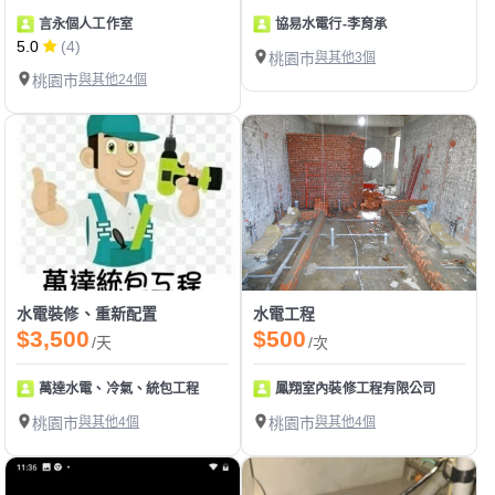
言永個人工作室
協易水電行-李育承
5.0
(4)
桃園市
與其他3個
桃園市
與其他24個
水電裝修、重新配置
水電工程
$3,500
$500
/天
/次
萬達水電、冷氣、統包工程
鳳翔室內裝修工程有限公司
桃園市
與其他4個
桃園市
與其他4個