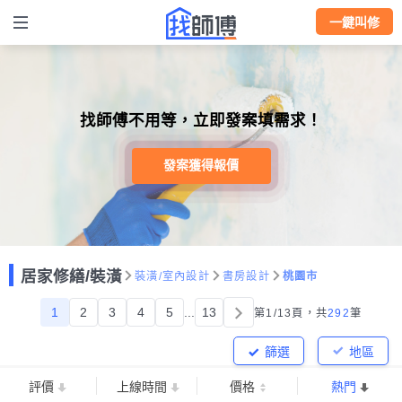
一鍵叫修
找師傅不用等，立即發案填需求！
發案獲得報價
居家修繕/裝潢
裝潢/室內設計
書房設計
桃園市
1
2
3
4
5
...
13
第1/13頁，
共
292
筆
篩選
地區
評價
上線時間
價格
熱門