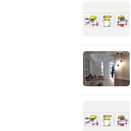
滲透硬化地坪
SPC石塑卡扣式地板
大理石地板裝潢
大理石工程
大理石維修
大理石地板清潔
水泥地板
防水地板
木地板打磨翻新
踢腳板施工
訂製地毯