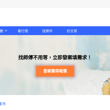
務
看行情
找案件
好文章
找師傅不用等，立即發案填需求！
發案獲得報價
園市