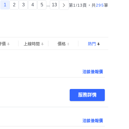
1
2
3
4
5
...
13
第1/13頁，
共
295
筆
評價
上線時間
價格
熱門
洽談後報價
服務詳情
洽談後報價