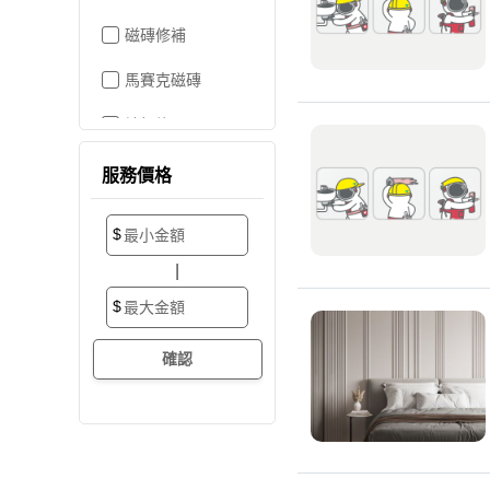
磁磚修補
馬賽克磁磚
地板施工
地板維修
服務價格
地板拋光打蠟
$
地板防滑施工
|
塑膠地板工程
$
實木地板
超耐磨地板
海島型木地板
卡扣式地板