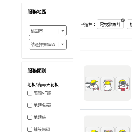
服務地區
已選擇：
電視牆設計
服務類別
地板/牆面/天花板
隔間/打牆
地磚/磁磚
地磚施工
鋪設磁磚