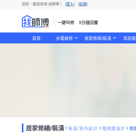
您好，歡迎來到 找師傅！
[登入]
[註冊]
一鍵叫修 3分鐘回覆
首頁
水電維修
居家修繕/裝潢
清潔服
居家修繕/裝潢
裝潢/室內設計
電視牆設計
桃