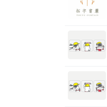
浴室油漆
壁紙施工
天花板壁紙施作
電視牆壁紙施作
文化石壁紙施作
大理石壁紙施作
清水模壁紙施作
門窗裝修
窗戶安裝維修
百葉窗裝修
鋁門窗裝修