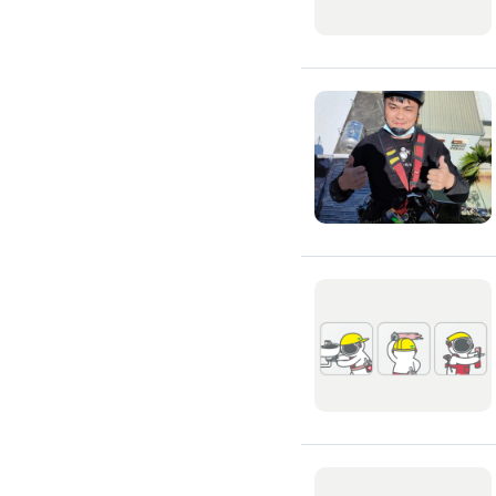
窗簾裝修
捲簾裝修
羅馬簾裝修
門片安裝維修
木門裝修
玻璃門裝修
浴室門裝修
塑膠拉門
拉門裝修
隔音門裝修
穀倉門裝修