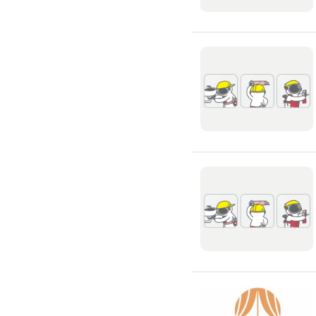
高架地板施工
輕鋼架/天花板
鑽孔/切割
泥作工程
木質裝潢
石材美容
噪音工程
油漆/壁紙
油漆粉刷
批土
房間油漆