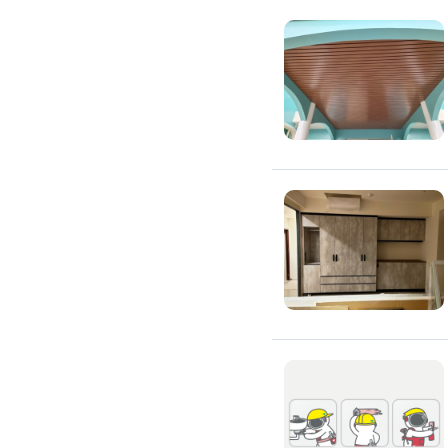
氣密窗裝修
紗窗裝修
防盜窗裝修
落地窗裝修
鐵窗裝修
隱形鐵窗裝修
鋁格柵裝修
隔音窗裝修
玻璃隔熱施工
玻璃裝修
窗簾訂製