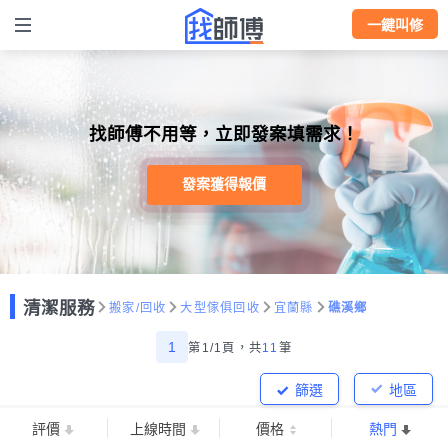
一鍵叫修
找師傅不用等，立即發案填需求！
發案獲得報價
清潔服務
搬家/回收
大型傢俱回收
宜蘭縣
礁溪鄉
1
第1/1頁，
共
11
筆
篩選
地區
評價
上線時間
價格
熱門