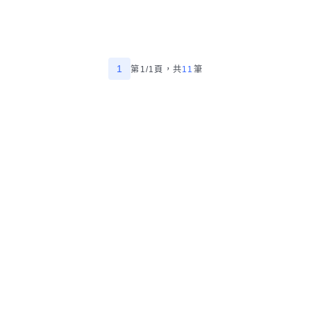
1
第1/1頁，
共
11
筆
精選宜蘭縣礁溪鄉大型傢俱回收師傅
幫助中心
我有建議
數字科技股份有限公司
Copyright © 2025 by Addcn Technology Co., Ltd. All Rights reserved
鄧白氏
ESG永續標章