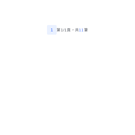
1
第1/1頁，
共
11
筆
精選宜蘭縣五結鄉大型傢俱回收師傅
幫助中心
我有建議
數字科技股份有限公司
Copyright © 2025 by Addcn Technology Co., Ltd. All Rights reserved
鄧白氏
ESG永續標章