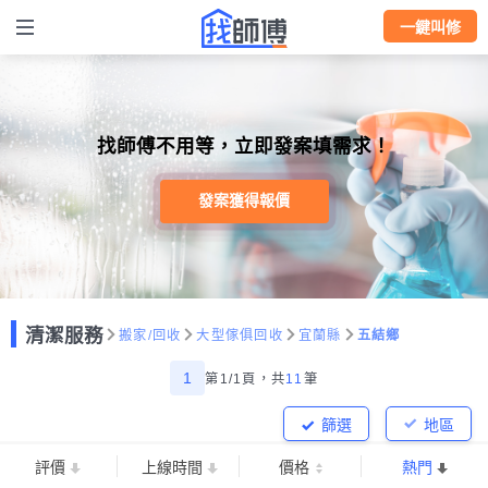
一鍵叫修
找師傅不用等，立即發案填需求！
發案獲得報價
清潔服務
搬家/回收
大型傢俱回收
宜蘭縣
五結鄉
1
第1/1頁，
共
11
筆
篩選
地區
評價
上線時間
價格
熱門