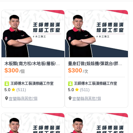
木板類(南方松/木地板/層板/洞洞板/塑木)
量身訂做(娃娃機/彈跳台/胖卡/餐車)
$300
$300
/個
/次
王師傅木工裝潢修繕工作室
王師傅木工裝潢修繕工作室
5.0
(511)
5.0
(511)
宜蘭縣
與其他7個
宜蘭縣
與其他7個