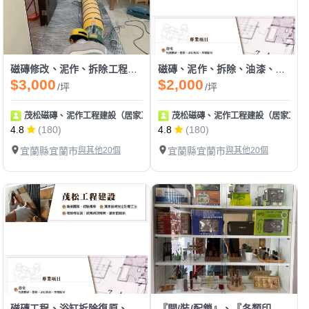
磁磚修改、泥作、拆除工程、油漆工程
磁磚、泥作、拆除、油漆、防水、天花板工程
$3,000
$2,000
/坪
/坪
茂松磁磚、泥作工程建設（居家工程皆可統包）
茂松磁磚、泥作工程建設（居家工程
4.8
(180)
4.8
(180)
宜蘭縣宜蘭市
與其他20個
宜蘭縣宜蘭市
與其他20個
磁磚工程、浴缸拆除復原、防水工程、拆除工程
『開/裝/配鎖』、『各類印章製作』、『感應卡/遙控器拷貝』