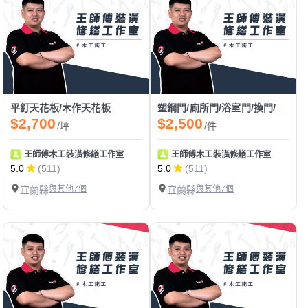
平釘天花板/木作天花板
塑鋼門/廁所門/浴室門/換門/裝門/門片安裝
$2,700
$2,500
/坪
/件
王師傅木工裝潢修繕工作室
王師傅木工裝潢修繕工作室
5.0
(511)
5.0
(511)
宜蘭縣
與其他7個
宜蘭縣
與其他7個