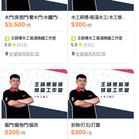
木門/房間門/實木門/木纖門/耐固門/夾板門/換門/門片安裝
木工師傅/裝潢木工/木工修繕/木作維修/五金維修
$3,500
$300
/件
/件
王師傅木工裝潢修繕工作室
王師傅木工裝潢修繕工作室
5.0
(511)
5.0
(511)
宜蘭縣
與其他7個
宜蘭縣
與其他7個
貓門/寵物門/貓洞
拆除/打石/打牆
$300
$300
/件
/次