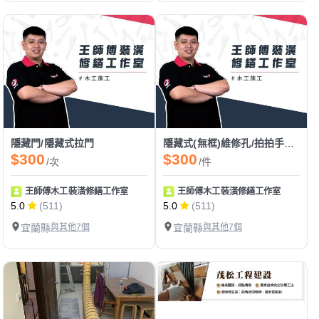
隱藏門/隱藏式拉門
隱藏式(無框)維修孔/拍拍手門/電箱門
$300
$300
/次
/件
王師傅木工裝潢修繕工作室
王師傅木工裝潢修繕工作室
5.0
(511)
5.0
(511)
宜蘭縣
與其他7個
宜蘭縣
與其他7個