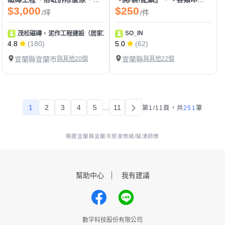
$3,000
$250
/坪
/件
SO_IN
茂松磁磚、泥作工程建設（居家工程皆可統包）
4.8
(180)
5.0
(62)
宜蘭縣宜蘭市
與其他20個
宜蘭縣
與其他22個
1
2
3
4
5
...
11
第1/11頁，
共
251
筆
精選宜蘭縣宜蘭市居家修繕/裝潢師傅
幫助中心
我有建議
數字科技股份有限公司