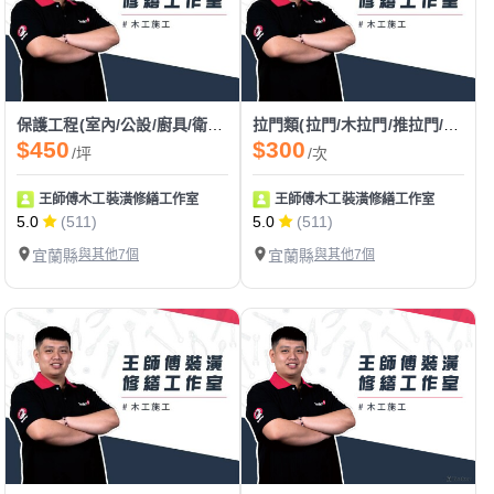
保護工程(室內/公設/廚具/衛浴設備/門框/大門/新建案/舊翻新)
拉門類(拉門/木拉門/推拉門/塑膠拉門/穀倉門/拉門軌道/漂浮門)
$450
$300
/坪
/次
王師傅木工裝潢修繕工作室
王師傅木工裝潢修繕工作室
5.0
(511)
5.0
(511)
宜蘭縣
與其他7個
宜蘭縣
與其他7個