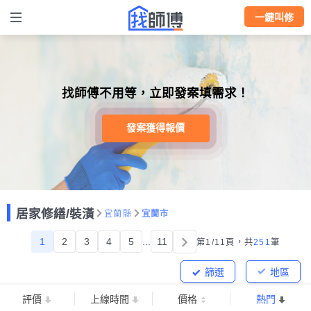
一鍵叫修
找師傅不用等，立即發案填需求！
發案獲得報價
居家修繕/裝潢
宜蘭縣
宜蘭市
1
2
3
4
5
...
11
第1/11頁，
共
251
筆
篩選
地區
評價
上線時間
價格
熱門