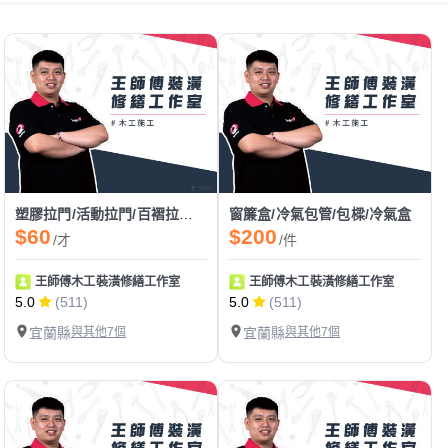
塑膠拉門/活動拉門/百褶拉門/pvc拉門
窗簾盒/冷氣包管/包樑/冷氣盒
$60
$200
/才
/件
王師傅木工裝潢修繕工作室
王師傅木工裝潢修繕工作室
5.0
(511)
5.0
(511)
宜蘭縣
與其他7個
宜蘭縣
與其他7個