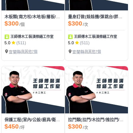
木板類(南方松/木地板/層板/洞洞板/塑木)
量身訂做(娃娃機/彈跳台/胖卡/餐車)
$300
$300
/個
/次
王師傅木工裝潢修繕工作室
王師傅木工裝潢修繕工作室
5.0
(511)
5.0
(511)
宜蘭縣
與其他7個
宜蘭縣
與其他7個
保護工程(室內/公設/廚具/衛浴設備/門框/大門/新建案/舊翻新)
拉門類(拉門/木拉門/推拉門/塑膠拉門/穀倉門/拉門軌道/漂浮門)
$450
$300
/坪
/次