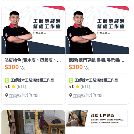
貼皮換色(實木皮、塑膠皮、美耐板、密迪板、塑鋁板)
櫃體(櫃門更新/書櫃/展示櫃/上櫃/書桌/吊櫃/收納櫃/衣櫃/矮櫃)
$300
$300
/次
/次
王師傅木工裝潢修繕工作室
王師傅木工裝潢修繕工作室
5.0
(511)
5.0
(511)
宜蘭縣
與其他7個
宜蘭縣
與其他7個