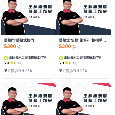
隱藏門/隱藏式拉門
隱藏式(無框)維修孔/拍拍手門/電箱門
$300
$300
/次
/件
王師傅木工裝潢修繕工作室
王師傅木工裝潢修繕工作室
5.0
(511)
5.0
(511)
宜蘭縣
與其他7個
宜蘭縣
與其他7個