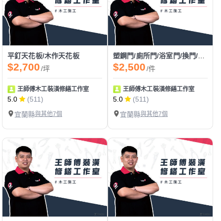
平釘天花板/木作天花板
塑鋼門/廁所門/浴室門/換門/裝門/門片安裝
$2,700
$2,500
/坪
/件
王師傅木工裝潢修繕工作室
王師傅木工裝潢修繕工作室
5.0
(511)
5.0
(511)
宜蘭縣
與其他7個
宜蘭縣
與其他7個