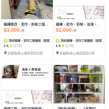
磁磚修改、泥作、拆除工程、油漆工程
磁磚、泥作、拆除、油漆、防水、天花板工程
$3,000
$2,000
/坪
/坪
茂松磁磚、泥作工程建設（居家工程皆可統包）
茂松磁磚、泥作工程建設（居家工程
4.8
(179)
4.8
(179)
宜蘭縣員山鄉
與其他20個
宜蘭縣員山鄉
與其他20個
磁磚工程、浴缸拆除復原、防水工程、拆除工程
『開/裝/配鎖』、『各類印章製作』、『感應卡/遙控器拷貝』