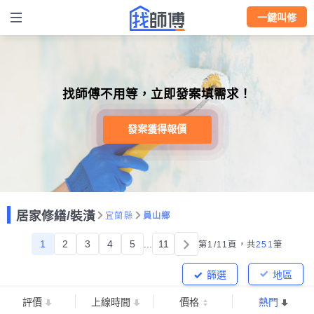
一鍵叫修
找師傅不用等，立即發案填需求！
發案獲得報價
居家修繕/裝潢
宜蘭縣
員山鄉
1
2
3
4
5
...
11
第1/11頁，
共
251
筆
篩選
地區
評價
上線時間
價格
熱門