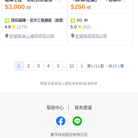
$3,000
$250
/坪
/件
SO_IN
茂松磁磚、泥作工程建設（居家工程皆可統包）
4.8
(179)
5.0
(62)
宜蘭縣員山鄉
與其他20個
宜蘭縣
與其他22個
1
2
3
4
5
...
11
第1/11頁，
共
251
筆
精選宜蘭縣員山鄉居家修繕/裝潢師傅
幫助中心
我有建議
數字科技股份有限公司