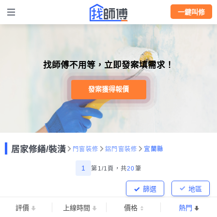
一鍵叫修
找師傅不用等，立即發案填需求！
發案獲得報價
居家修繕/裝潢
門窗裝修
鋁門窗裝修
宜蘭縣
1
第1/1頁，
共
20
筆
篩選
地區
評價
上線時間
價格
熱門