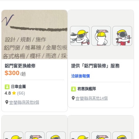
鋁門窗更換維修
提供「鋁門窗裝修」服務
$300
/趟
洽談後報價
日韋金屬
君惠旗艦隊
4.8
(66)
宜蘭縣
與其他14個
宜蘭縣
與其他9個