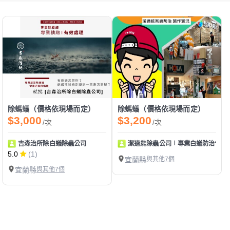
除螞蟻（價格依現場而定）
除螞蟻（價格依現場而定）
$3,000
$3,200
/次
/次
吉森治所除白蟻除蟲公司
潔適能除蟲公司∣專業白蟻防治*居家
5.0
(1)
宜蘭縣
與其他7個
宜蘭縣
與其他7個