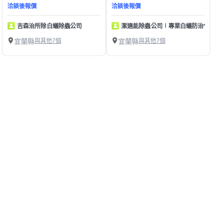
洽談後報價
洽談後報價
吉森治所除白蟻除蟲公司
潔適能除蟲公司∣專業白蟻防治*居家
宜蘭縣
與其他7個
宜蘭縣
與其他7個