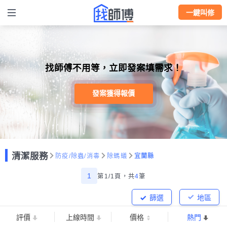
一鍵叫修
找師傅不用等，立即發案填需求！
發案獲得報價
清潔服務
防疫/除蟲/消毒
除螞蟻
宜蘭縣
1
第1/1頁，
共
4
筆
篩選
地區
評價
上線時間
價格
熱門