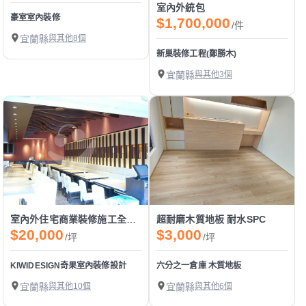
室內外統包
豪室室內裝修
$1,700,000
/件
宜蘭縣
與其他8個
新巢裝修工程(鄭勝木)
宜蘭縣
與其他3個
室內外住宅商業裝修施工全工程作業
超耐磨木質地板 耐水SPC
$20,000
$3,000
/坪
/坪
KIWIDESIGN奇果室內裝修設計
六分之一倉庫 木質地板
宜蘭縣
與其他10個
宜蘭縣
與其他6個