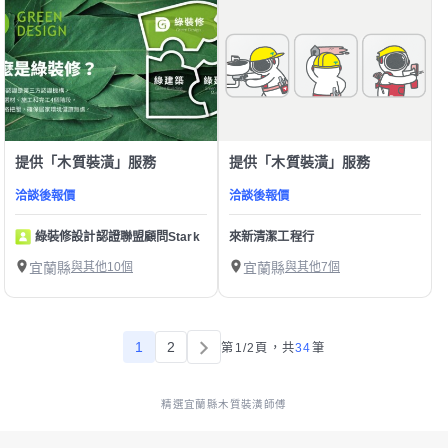
提供「木質裝潢」服務
提供「木質裝潢」服務
洽談後報價
洽談後報價
綠裝修設計認證聯盟顧問Stark
來新清潔工程行
宜蘭縣
與其他10個
宜蘭縣
與其他7個
1
2
第1/2頁，
共
34
筆
精選宜蘭縣木質裝潢師傅