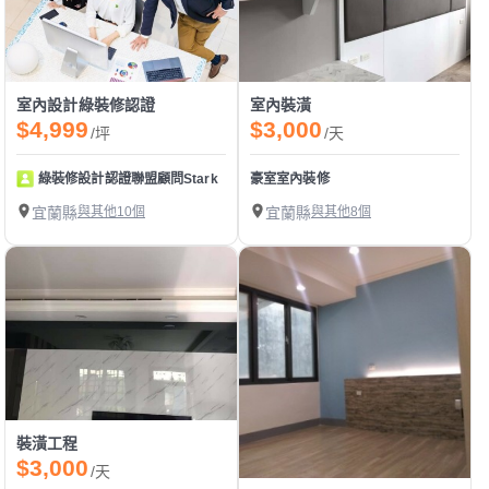
室內設計綠裝修認證
室內裝潢
$4,999
$3,000
/坪
/天
綠裝修設計認證聯盟顧問Stark
豪室室內裝修
宜蘭縣
與其他10個
宜蘭縣
與其他8個
裝潢工程
$3,000
/天