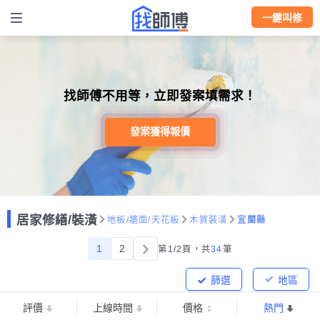
一鍵叫修
找師傅不用等，立即發案填需求！
發案獲得報價
居家修繕/裝潢
地板/牆面/天花板
木質裝潢
宜蘭縣
1
2
第1/2頁，
共
34
筆
篩選
地區
評價
上線時間
價格
熱門