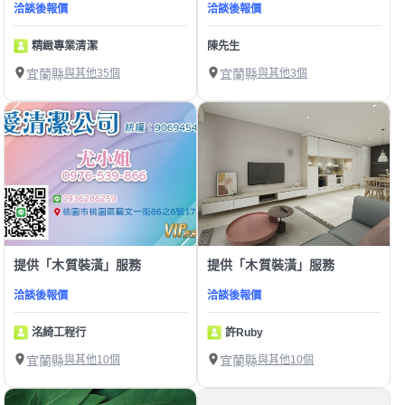
洽談後報價
洽談後報價
精緻專業清潔
陳先生
宜蘭縣
與其他35個
宜蘭縣
與其他3個
提供「木質裝潢」服務
提供「木質裝潢」服務
洽談後報價
洽談後報價
洺綺工程行
許Ruby
宜蘭縣
與其他10個
宜蘭縣
與其他10個