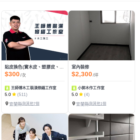
貼皮換色(實木皮、塑膠皮、美耐板、密迪板、塑鋁板)
室內裝修
$300
$2,300
/次
/坪
王師傅木工裝潢修繕工作室
小郭木作工作室
5.0
(511)
5.0
(4)
宜蘭縣
與其他7個
宜蘭縣
與其他1個