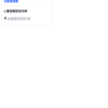
洽談後報價
心馨窗簾壁紙地磚
宜蘭縣
與其他7個