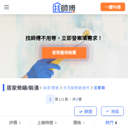
一鍵叫修
找師傅不用等，立即發案填需求！
發案獲得報價
居家修繕/裝潢
油漆/壁紙
天花板壁紙施作
宜蘭縣
1
第1/1頁，
共
3
筆
篩選
地區
評價
上線時間
價格
熱門