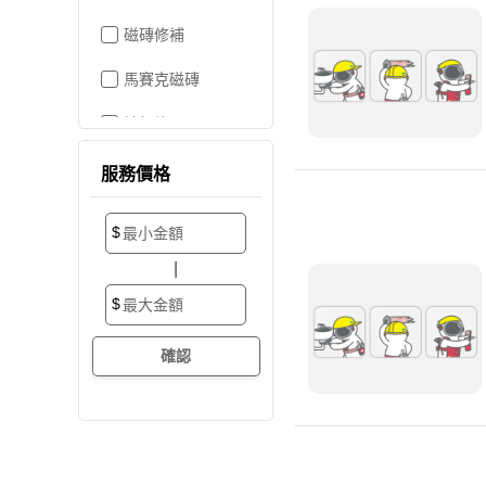
磁磚修補
馬賽克磁磚
地板施工
地板維修
服務價格
地板拋光打蠟
$
地板防滑施工
|
塑膠地板工程
$
實木地板
超耐磨地板
海島型木地板
卡扣式地板