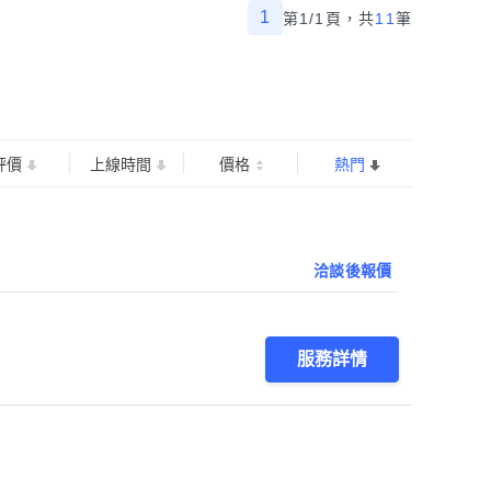
1
第1/1頁，
共
11
筆
評價
上線時間
價格
熱門
洽談後報價
服務詳情