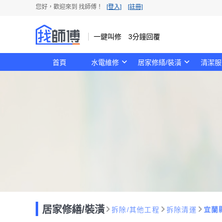
您好，歡迎來到 找師傅！
[登入]
[註冊]
一鍵叫修 3分鐘回覆
首頁
水電維修
居家修繕/裝潢
清潔服
居家修繕/裝潢
拆除/其他工程
拆除清運
宜蘭