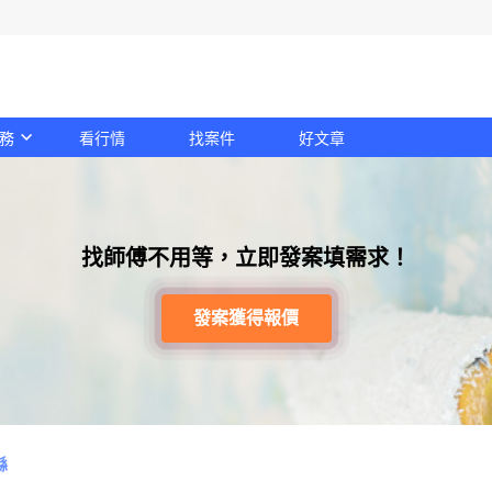
務
看行情
找案件
好文章
找師傅不用等，立即發案填需求！
發案獲得報價
縣