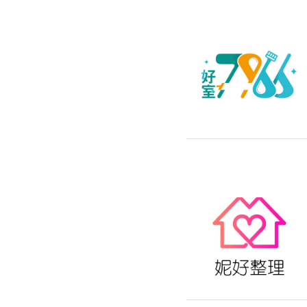
高架地板施工
輕鋼架/天花板
鑽孔/切割
泥作工程
木質裝潢
石材美容
噪音工程
油漆/壁紙
油漆粉刷
批土
房間油漆