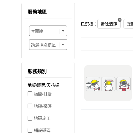
服務地區
已選擇：
拆除清運
宜
服務類別
地板/牆面/天花板
隔間/打牆
地磚/磁磚
地磚施工
鋪設磁磚