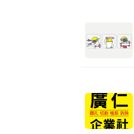
浴室油漆
壁紙施工
天花板壁紙施作
電視牆壁紙施作
文化石壁紙施作
大理石壁紙施作
清水模壁紙施作
門窗裝修
窗戶安裝維修
百葉窗裝修
鋁門窗裝修