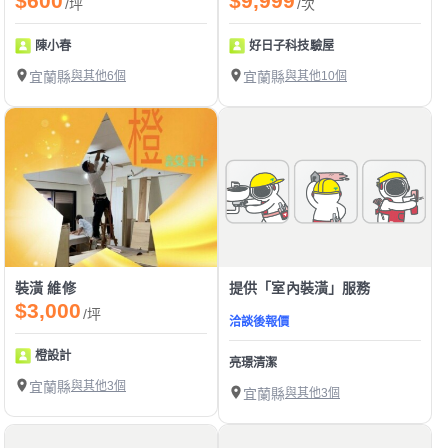
$600
$9,999
/坪
/次
陳小春
好日子科技驗屋
宜蘭縣
與其他6個
宜蘭縣
與其他10個
裝潢 維修
提供「室內裝潢」服務
$3,000
/坪
洽談後報價
橙設計
亮璟清潔
宜蘭縣
與其他3個
宜蘭縣
與其他3個