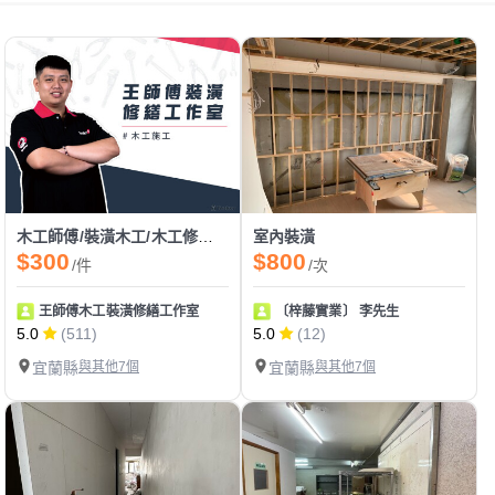
木工師傅/裝潢木工/木工修繕/木作維修/五金維修
室內裝潢
$300
$800
/件
/次
王師傅木工裝潢修繕工作室
〔梓藤實業〕 李先生
5.0
(511)
5.0
(12)
宜蘭縣
與其他7個
宜蘭縣
與其他7個