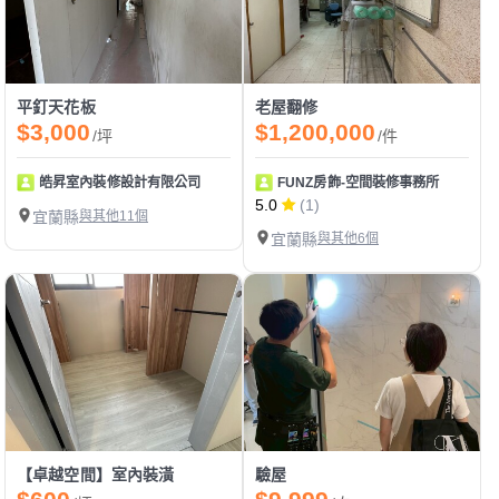
平釘天花板
老屋翻修
$3,000
$1,200,000
/坪
/件
皓昇室內裝修設計有限公司
FUNZ房飾-空間裝修事務所
5.0
(1)
宜蘭縣
與其他11個
宜蘭縣
與其他6個
【卓越空間】室內裝潢
驗屋