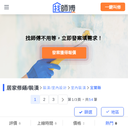
一鍵叫修
找師傅不用等，立即發案填需求！
發案獲得報價
居家修繕/裝潢
裝潢/室內設計
室內裝潢
宜蘭縣
1
2
3
第1/3頁，
共
54
筆
篩選
地區
評價
上線時間
價格
熱門