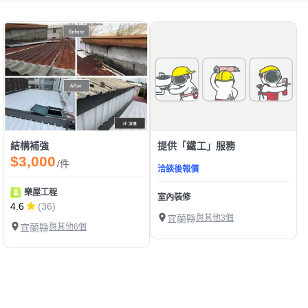
結構補強
提供「鐵工」服務
$3,000
/件
洽談後報價
樂屋工程
室內裝修
4.6
(36)
宜蘭縣
與其他3個
宜蘭縣
與其他6個