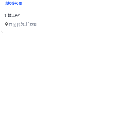
洽談後報價
升竣工程行
宜蘭縣
與其他3個