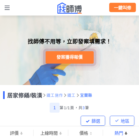
一鍵叫修
找師傅不用等，立即發案填需求！
發案獲得報價
居家修繕/裝潢
鐵工施作
鐵工
宜蘭縣
1
第1/1頁，
共
3
筆
篩選
地區
評價
上線時間
價格
熱門