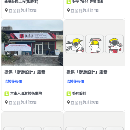
新巢裝修工程(鄭勝木)
好室 7966 專業清潔
宜蘭縣
與其他3個
宜蘭縣
與其他7個
提供「廚房設計」服務
提供「廚房設計」服務
洽談後報價
洽談後報價
京東人清潔技術學院
築居設計
宜蘭縣
與其他3個
宜蘭縣
與其他6個