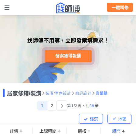
一鍵叫修
找師傅不用等，立即發案填需求！
發案獲得報價
居家修繕/裝潢
裝潢/室內設計
廚房設計
宜蘭縣
1
2
第1/2頁，
共
39
筆
篩選
地區
評價
上線時間
價格
熱門