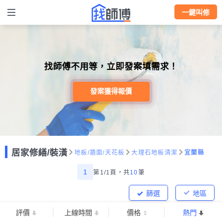
一鍵叫修
找師傅不用等，立即發案填需求！
發案獲得報價
居家修繕/裝潢
地板/牆面/天花板
大理石地板清潔
宜蘭縣
1
第1/1頁，
共
10
筆
篩選
地區
評價
上線時間
價格
熱門