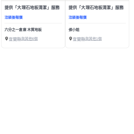
提供「大理石地板清潔」服務
提供「大理石地板清潔」服務
洽談後報價
洽談後報價
六分之一倉庫 木質地板
張小姐
宜蘭縣
與其他6個
宜蘭縣
與其他1個
1
第1/1頁，
共
10
筆
精選宜蘭縣大理石地板清潔師傅
幫助中心
我有建議