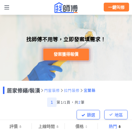
一鍵叫修
找師傅不用等，立即發案填需求！
發案獲得報價
居家修繕/裝潢
門窗裝修
拉門裝修
宜蘭縣
1
第1/1頁，
共
2
筆
篩選
地區
評價
上線時間
價格
熱門