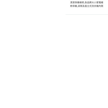
除蟲、除塵蟎
除塵蟎
除螞蟻
除蟑螂
除跳蚤
白蟻防治
滅鼠公司
除甲醛公司
搬家/回收
搬家公司
搬運家具