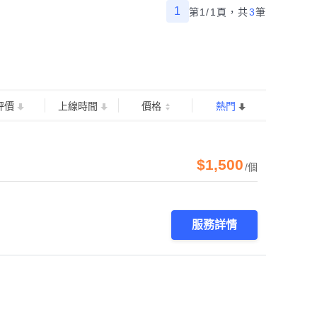
1
第1/1頁，
共
3
筆
評價
上線時間
價格
熱門
$1,500
/個
服務詳情