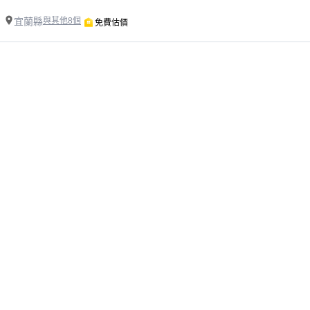
宜蘭縣
與其他8個
免費估價