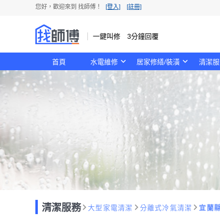
您好，歡迎來到 找師傅！
[登入]
[註冊]
一鍵叫修 3分鐘回覆
首頁
水電維修
居家修繕/裝潢
清潔服
清潔服務
大型家電清潔
分離式冷氣清潔
宜蘭