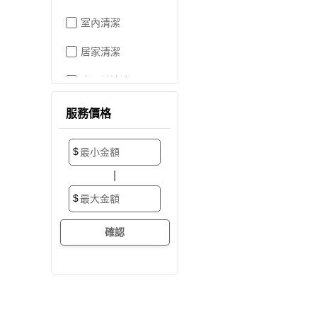
室內清潔
居家清潔
水晶燈清洗
空屋打掃
服務價格
居家收納
$
搬家/裝潢後清潔
|
大掃除
$
辦公室清潔
裝潢細清
外牆清潔
招牌清潔