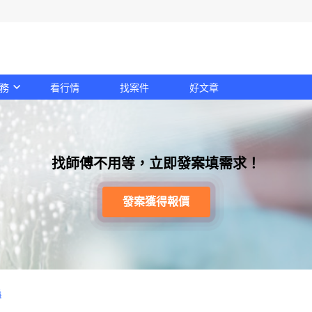
務
看行情
找案件
好文章
找師傅不用等，立即發案填需求！
發案獲得報價
縣