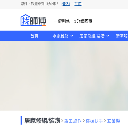
您好，歡迎來到 找師傅！
[登入]
[註冊]
一鍵叫修 3分鐘回覆
首頁
水電維修
居家修繕/裝潢
清潔服
居家修繕/裝潢
鐵工施作
樓梯扶手
宜蘭縣