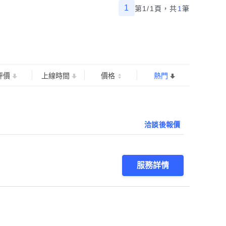
1
第1/1頁，
共
1
筆
評價
上線時間
價格
熱門
洽談後報價
服務詳情