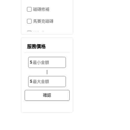
磁磚修補
馬賽克磁磚
地板施工
地板維修
服務價格
地板拋光打蠟
$
地板防滑施工
|
塑膠地板工程
$
實木地板
超耐磨地板
海島型木地板
卡扣式地板