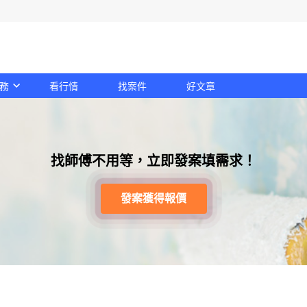
務
看行情
找案件
好文章
找師傅不用等，立即發案填需求！
發案獲得報價