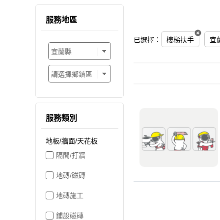
服務地區
已選擇：
樓梯扶手
宜
服務類別
地板/牆面/天花板
隔間/打牆
地磚/磁磚
地磚施工
鋪設磁磚