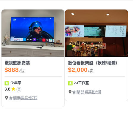
電視壁掛安裝
數位看板架設（軟體/硬體）
$888
$2,000
/個
/次
少年家
ZJ工作室
3.8
(8)
宜蘭縣
與其他6個
宜蘭縣
與其他7個