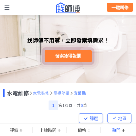
一鍵叫修
找師傅不用等，立即發案填需求！
發案獲得報價
水電維修
家電裝修
電視壁掛
宜蘭縣
1
第1/1頁，
共
6
筆
篩選
地區
評價
上線時間
價格
熱門