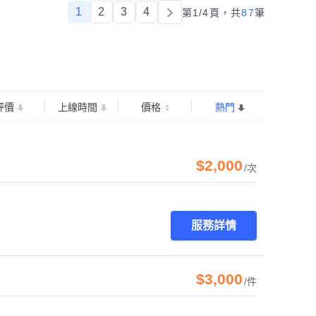
1
2
3
4
第1/4頁，
共
87
筆
評價
上線時間
價格
熱門
$2,000
/次
服務詳情
$3,000
/件