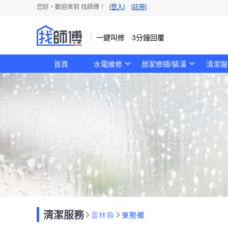
您好，歡迎來到 找師傅！
[登入]
[註冊]
一鍵叫修 3分鐘回覆
首頁
水電維修
居家修繕/裝潢
清潔服
清潔服務
雲林縣
東勢鄉