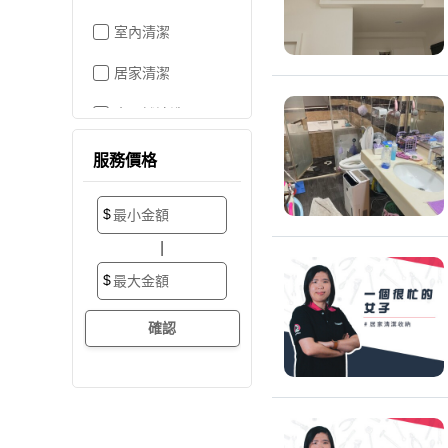
室內清潔
居家清潔
水晶燈清洗
空屋打掃
服務價格
居家收納
$
搬家/裝潢後清潔
|
大掃除
$
辦公室清潔
裝潢細清
外牆清潔
招牌清潔