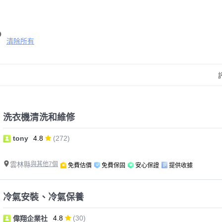
清除所有
洗衣機清洗和維修
tony
4.8
(272)
雲林縣
與其他7個
免費估價
免費保固
安心保證
提供收據
冷氣安裝、冷氣保養
4.8
(30)
偉翔企業社