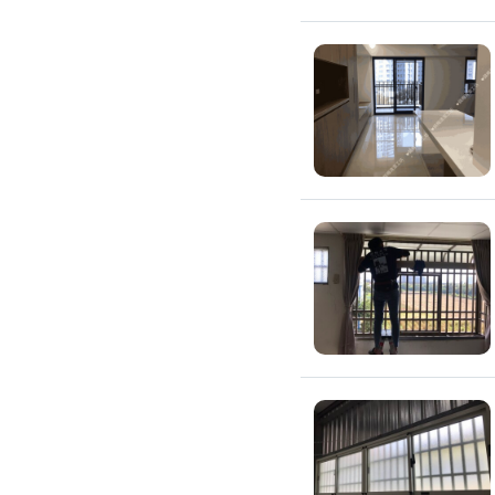
除蟲、除塵蟎
除塵蟎
除螞蟻
除蟑螂
除跳蚤
白蟻防治
滅鼠公司
除甲醛公司
搬家/回收
搬家公司
搬運家具