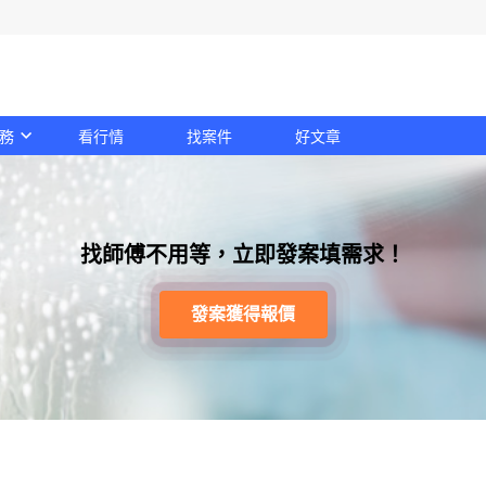
務
看行情
找案件
好文章
找師傅不用等，立即發案填需求！
發案獲得報價