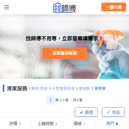
一鍵叫修
找師傅不用等，立即發案填需求！
發案獲得報價
清潔服務
搬家/回收
大型傢俱回收
雲林縣
東勢鄉
1
第1/1頁，
共
4
筆
篩選
地區
評價
上線時間
價格
熱門