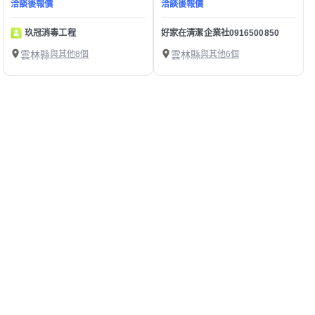
洽談後報價
洽談後報價
玖冠消毒工程
好家在清潔企業社0916500850
雲林縣
與其他8個
雲林縣
與其他6個