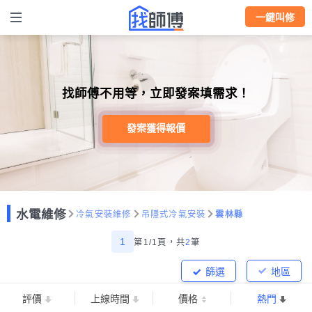
一鍵叫修
找師傅不用等，立即發案填需求！
發案獲得報價
水電維修
冷氣安裝維修
吊隱式冷氣安裝
雲林縣
1
第1/1頁，
共
2
筆
篩選
地區
評價
上線時間
價格
熱門