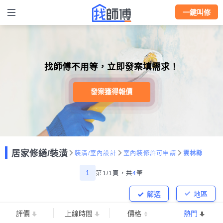
一鍵叫修
找師傅不用等，立即發案填需求！
發案獲得報價
居家修繕/裝潢
裝潢/室內設計
室內裝修許可申請
雲林縣
1
第1/1頁，
共
4
筆
篩選
地區
評價
上線時間
價格
熱門