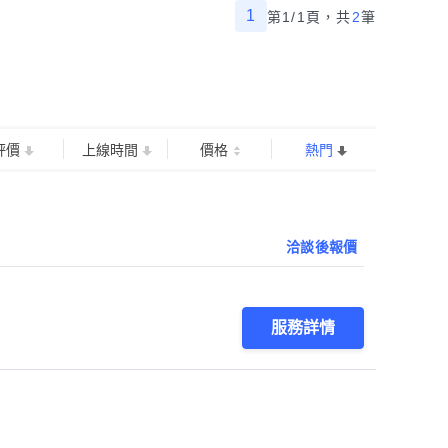
1
第1/1頁，
共
2
筆
評價
上線時間
價格
熱門
洽談後報價
服務詳情