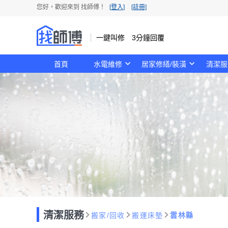
您好，歡迎來到 找師傅！
[登入]
[註冊]
一鍵叫修 3分鐘回覆
首頁
水電維修
居家修繕/裝潢
清潔服
清潔服務
搬家/回收
搬運床墊
雲林縣