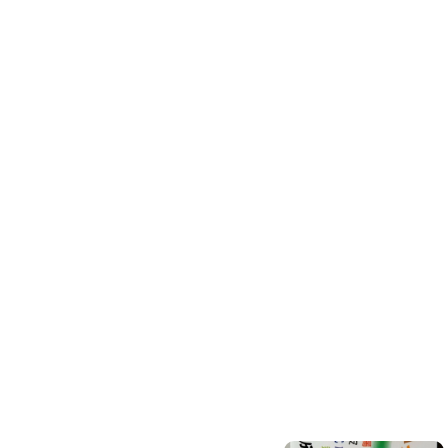
環保工程
廚房/衛浴清潔
廚房清潔
流理臺清潔
馬桶清潔
浴缸清潔
磁磚牆面清潔
排油煙機清潔
水管清潔
大型家電清潔
冷氣清洗