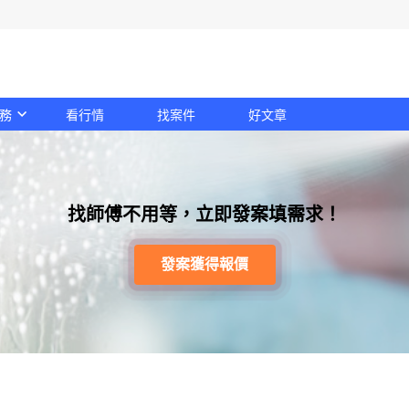
務
看行情
找案件
好文章
找師傅不用等，立即發案填需求！
發案獲得報價