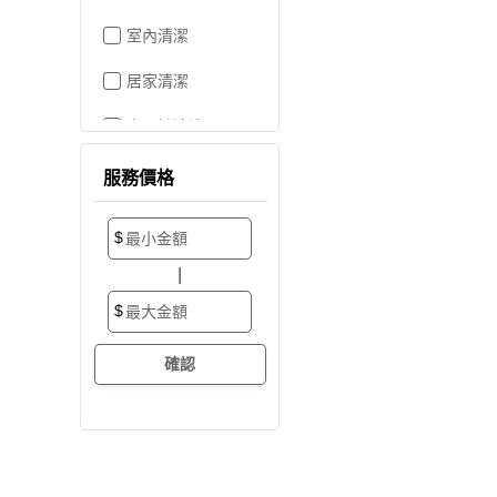
室內清潔
居家清潔
水晶燈清洗
空屋打掃
服務價格
居家收納
$
搬家/裝潢後清潔
|
大掃除
$
辦公室清潔
裝潢細清
外牆清潔
招牌清潔