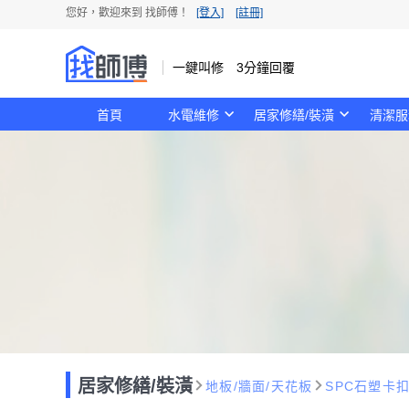
您好，歡迎來到 找師傅！
[登入]
[註冊]
一鍵叫修 3分鐘回覆
首頁
水電維修
居家修繕/裝潢
清潔服
居家修繕/裝潢
地板/牆面/天花板
SPC石塑卡