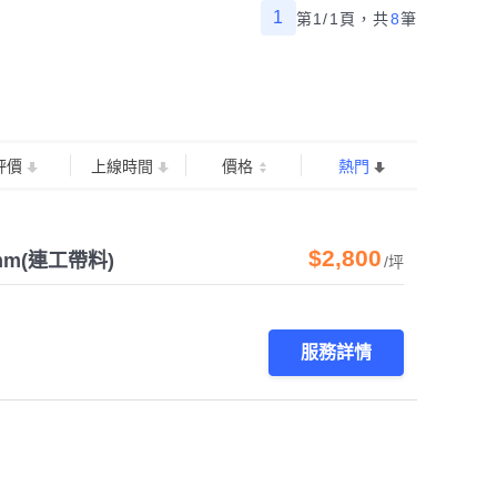
1
第1/1頁，
共
8
筆
評價
上線時間
價格
熱門
$2,800
m(連工帶料)
/坪
服務詳情