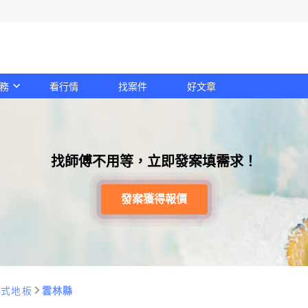
務
看行情
找案件
好文章
找師傅不用等，立即發案填需求！
發案獲得報價
扣式地板
雲林縣