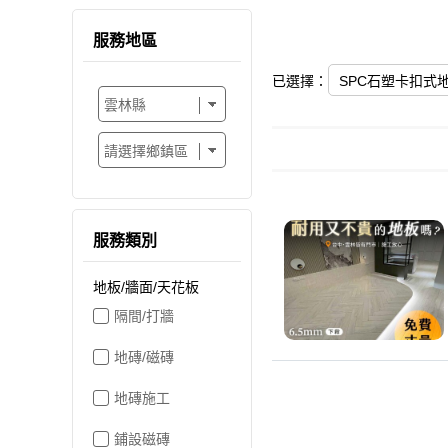
服務地區
已選擇：
SPC石塑卡扣式
服務類別
地板/牆面/天花板
隔間/打牆
地磚/磁磚
地磚施工
鋪設磁磚