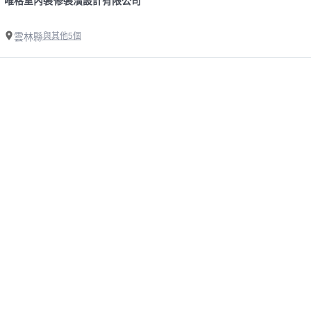
唯格室內裝修裝潢設計有限公司
雲林縣
與其他5個
精選雲林縣SPC石塑卡扣式地板師傅
業主專區
師傅專區
如何叫修
找案件