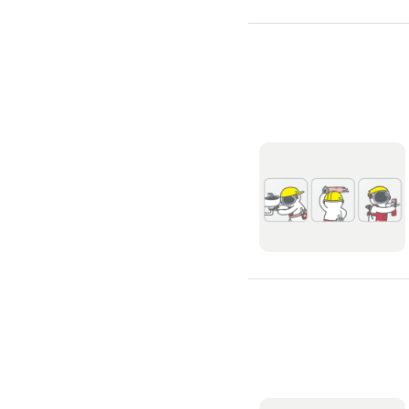
滲透硬化地坪
SPC石塑卡扣式地板
大理石地板裝潢
大理石工程
大理石維修
大理石地板清潔
水泥地板
防水地板
木地板打磨翻新
踢腳板施工
訂製地毯