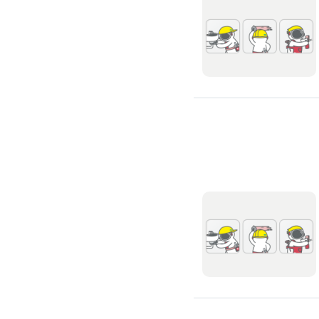
高架地板施工
輕鋼架/天花板
鑽孔/切割
泥作工程
木質裝潢
石材美容
噪音工程
油漆/壁紙
油漆粉刷
批土
房間油漆