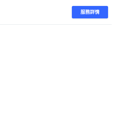
服務詳情
1
第1/1頁，
共
8
筆
會員服務
關於我們
登入 /
註冊
關於找師傅