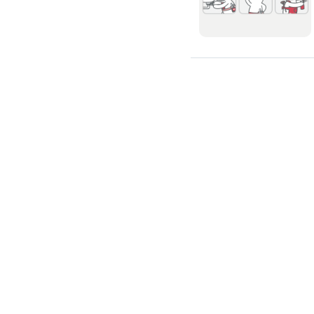
氣密窗裝修
紗窗裝修
防盜窗裝修
落地窗裝修
鐵窗裝修
隱形鐵窗裝修
鋁格柵裝修
隔音窗裝修
玻璃隔熱施工
玻璃裝修
窗簾訂製
客服時間 09:00~18:00 (例假日除外)
線上詢問