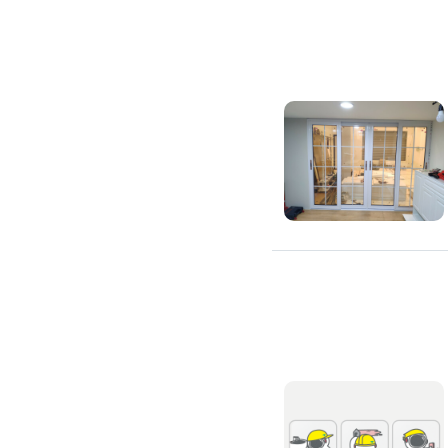
浴室油漆
壁紙施工
天花板壁紙施作
電視牆壁紙施作
文化石壁紙施作
大理石壁紙施作
清水模壁紙施作
門窗裝修
窗戶安裝維修
百葉窗裝修
鋁門窗裝修