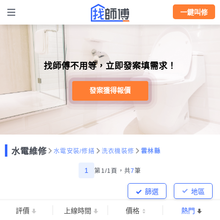
一鍵叫修
找師傅不用等，立即發案填需求！
發案獲得報價
水電維修
水電安裝/修繕
洗衣機裝修
雲林縣
1
第1/1頁，
共
7
筆
篩選
地區
評價
上線時間
價格
熱門